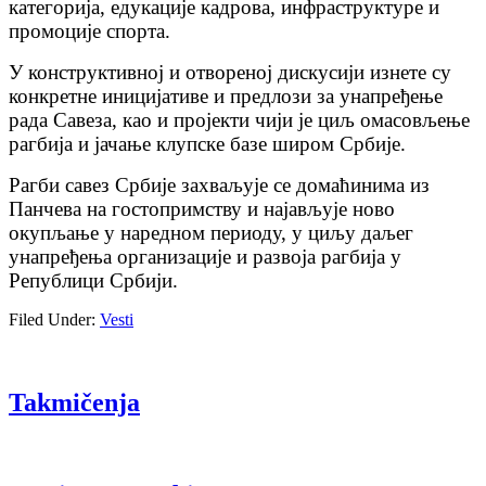
категорија, едукације кадрова, инфраструктуре и
промоције спорта.
У конструктивној и отвореној дискусији изнете су
конкретне иницијативе и предлози за унапређење
рада Савеза, као и пројекти чији је циљ омасовљење
рагбија и јачање клупске базе широм Србије.
Рагби савез Србије захваљује се домаћинима из
Панчева на гостопримству и најављује ново
окупљање у наредном периоду, у циљу даљег
унапређења организације и развоја рагбија у
Републици Србији.
Filed Under:
Vesti
Takmičenja