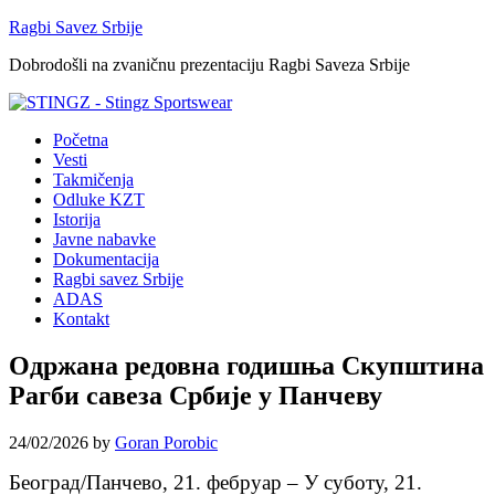
Ragbi Savez Srbije
Dobrodošli na zvaničnu prezentaciju Ragbi Saveza Srbije
Početna
Vesti
Takmičenja
Odluke KZT
Istorija
Javne nabavke
Dokumentacija
Ragbi savez Srbije
ADAS
Kontakt
Одржана редовна годишња Скупштина
Рагби савеза Србије у Панчеву
24/02/2026
by
Goran Porobic
Београд/Панчево, 21. фебруар – У суботу, 21.