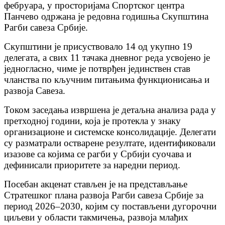
фебруара, у просторијама Спортског центра
Панчево одржана је редовна годишња Скупштина
Рагби савеза Србије.
Скупштини је присуствовало 14 од укупно 19
делегата, а свих 11 тачака дневног реда усвојено је
једногласно, чиме је потврђен јединствен став
чланства по кључним питањима функционисања и
развоја Савеза.
Током заседања извршена је детаљна анализа рада у
претходној години, која је протекла у знаку
организационе и системске консолидације. Делегати
су разматрали остварене резултате, идентификовали
изазове са којима се рагби у Србији суочава и
дефинисали приоритете за наредни период.
Посебан акценат стављен је на представљање
Стратешког плана развоја Рагби савеза Србије за
период 2026–2030, којим су постављени дугорочни
циљеви у области такмичења, развоја млађих