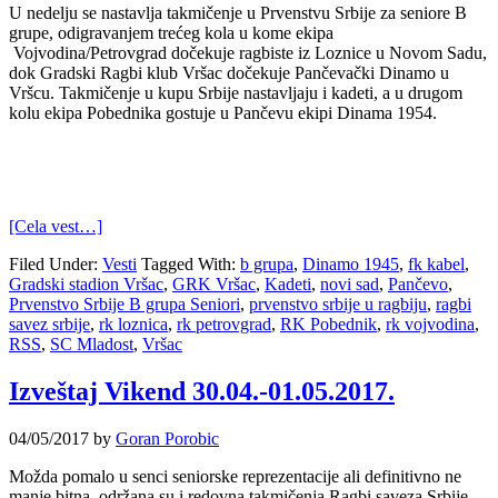
U nedelju se nastavlja takmičenje u Prvenstvu Srbije za seniore B
grupe, odigravanjem trećeg kola u kome ekipa
Vojvodina/Petrovgrad dočekuje ragbiste iz Loznice u Novom Sadu,
dok Gradski Ragbi klub Vršac dočekuje Pančevački Dinamo u
Vršcu. Takmičenje u kupu Srbije nastavljaju i kadeti, a u drugom
kolu ekipa Pobednika gostuje u Pančevu ekipi Dinama 1954.
[Cela vest…]
Filed Under:
Vesti
Tagged With:
b grupa
,
Dinamo 1945
,
fk kabel
,
Gradski stadion Vršac
,
GRK Vršac
,
Kadeti
,
novi sad
,
Pančevo
,
Prvenstvo Srbije B grupa Seniori
,
prvenstvo srbije u ragbiju
,
ragbi
savez srbije
,
rk loznica
,
rk petrovgrad
,
RK Pobednik
,
rk vojvodina
,
RSS
,
SC Mladost
,
Vršac
Izveštaj Vikend 30.04.-01.05.2017.
04/05/2017
by
Goran Porobic
Možda pomalo u senci seniorske reprezentacije ali definitivno ne
manje bitna, održana su i redovna takmičenja Ragbi saveza Srbije.