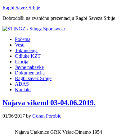
Ragbi Savez Srbije
Dobrodošli na zvaničnu prezentaciju Ragbi Saveza Srbije
Početna
Vesti
Takmičenja
Odluke KZT
Istorija
Javne nabavke
Dokumentacija
Ragbi savez Srbije
ADAS
Kontakt
Najava vikend 03-04.06.2019.
01/06/2017
by
Goran Porobic
Najava Utakmice GRK Vršac-Dinamo 1954