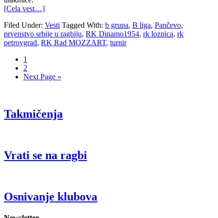
[Cela vest…]
Filed Under:
Vesti
Tagged With:
b grupa
,
B liga
,
Pančevo
,
prvenstvo srbije u ragbiju
,
RK Dinamo1954
,
rk loznica
,
rk
petrovgrad
,
RK Rad MOZZART
,
turnir
1
2
Next Page »
Takmičenja
Vrati se na ragbi
Osnivanje klubova
Newsletter