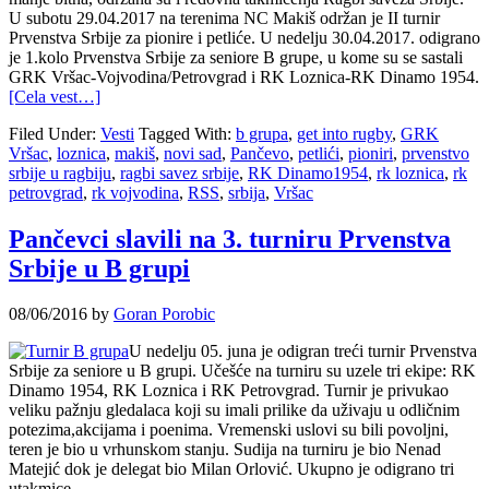
U subotu 29.04.2017 na terenima NC Makiš održan je II turnir
Prvenstva Srbije za pionire i petliće. U nedelju 30.04.2017. odigrano
je 1.kolo Prvenstva Srbije za seniore B grupe, u kome su se sastali
GRK Vršac-Vojvodina/Petrovgrad i RK Loznica-RK Dinamo 1954.
[Cela vest…]
Filed Under:
Vesti
Tagged With:
b grupa
,
get into rugby
,
GRK
Vršac
,
loznica
,
makiš
,
novi sad
,
Pančevo
,
petlići
,
pioniri
,
prvenstvo
srbije u ragbiju
,
ragbi savez srbije
,
RK Dinamo1954
,
rk loznica
,
rk
petrovgrad
,
rk vojvodina
,
RSS
,
srbija
,
Vršac
Pančevci slavili na 3. turniru Prvenstva
Srbije u B grupi
08/06/2016
by
Goran Porobic
U nedelju 05. juna je odigran treći turnir Prvenstva
Srbije za seniore u B grupi. Učešće na turniru su uzele tri ekipe: RK
Dinamo 1954, RK Loznica i RK Petrovgrad. Turnir je privukao
veliku pažnju gledalaca koji su imali prilike da uživaju u odličnim
potezima,akcijama i poenima. Vremenski uslovi su bili povoljni,
teren je bio u vrhunskom stanju. Sudija na turniru je bio Nenad
Matejić dok je delegat bio Milan Orlović. Ukupno je odigrano tri
utakmice.