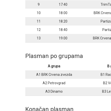
9
17.40
TrimTa
10
18.00
BRK Crven
11
18.20
Partiz
12
18.40
Parti
13
19.00
BRK Crvena
Plasman po grupama
A grupa
B 
A1 BRK Crvena zvezda
B1 Ra
A2 Petrovgrad
B2 V
A3 Dinamo
B3 Le
Konačan plasman