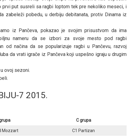
po prvi put susreli sa ragbi loptom tek pre nekoliko meseci, i
da zabeleži pobedu, u derbiju debitanata, protiv Dinama iz
namo iz Pančeva, pokazao je svojim prisustvom da ima
biljnu nameru da se izbori za svoje mesto pod ragbi
n od načina da se popularizuje ragbi u Pančevu, razvoj
kluba da vrati igrače iz Pančeva koji uspešno igraju u drugim
u ovoj sezoni.
eli.
IJU-7 2015.
grupa
C grupa
d Mozzart
C1 Partizan