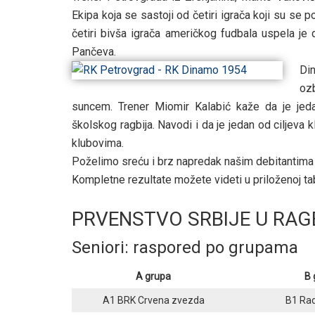
Ekipa koja se sastoji od četiri igrača koji su se 
četiri bivša igrača američkog fudbala uspela je 
Pančeva.
Di
oz
suncem. Trener Miomir Kalabić kaže da je jeda
školskog ragbija. Navodi i da je jedan od ciljeva 
klubovima.
Poželimo sreću i brz napredak našim debitantima 
Kompletne rezultate možete videti u priloženoj tab
PRVENSTVO SRBIJE U RAGB
Seniori: raspored po grupama
A grupa
B 
A1 BRK Crvena zvezda
B1 Ra