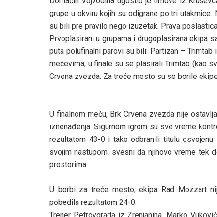
Domaćin Vojvodina ugostio je timove iz Kruševca,
grupe u okviru kojih su odigrane po tri utakmice. 
su bili pre pravilo nego izuzetak. Prava poslastica z
Prvoplasirani u grupama i drugoplasirana ekipa sa
puta polufinalni parovi su bili: Partizan – Trimta
mečevima, u finale su se plasirali Trimtab (kao s
Crvena zvezda. Za treće mesto su se borile ekipe
U finalnom meču, Brk Crvena zvezda nije ostavlja
iznenađenja. Sigurnom igrom su sve vreme kontroli
rezultatom 43-0 i tako odbranili titulu osvojen
svojim nastupom, svesni da njihovo vreme tek do
prostorima.
U borbi za treće mesto, ekipa Rad Mozzart nij
pobedila rezultatom 24-0.
Trener Petrovgrada iz Zrenjanina, Marko Vukovi