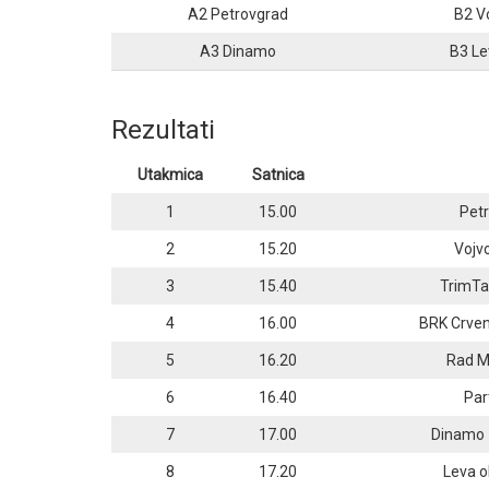
A2 Petrovgrad
B2 V
A3 Dinamo
B3 Le
Rezultati
Utakmica
Satnica
1
15.00
Pet
2
15.20
Vojv
3
15.40
TrimTa
4
16.00
BRK Crven
5
16.20
Rad M
6
16.40
Par
7
17.00
Dinamo 
8
17.20
Leva o