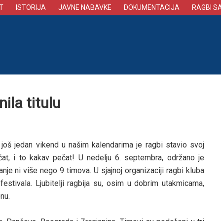
T
ISTORIJA
JAVNE NABAVKE
DOKUMENTACIJA
RAGBI S
la titulu
još jedan vikend u našim kalendarima je ragbi stavio svoj
čat, i to kakav pečat! U nedelju 6. septembra, održano je
je ni više nego 9 timova. U sjajnoj organizaciji ragbi kluba
estivala. Ljubitelji ragbija su, osim u dobrim utakmicama,
enu.