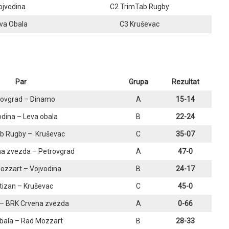
ojvodina
C2 TrimTab Rugby
va Obala
C3 Kruševac
Par
Grupa
Rezultat
rovgrad – Dinamo
A
15-14
odina – Leva obala
B
22-24
b Rugby – Kruševac
C
35-07
a zvezda – Petrovgrad
A
47-0
ozzart – Vojvodina
B
24-17
tizan – Kruševac
C
45-0
– BRK Crvena zvezda
A
0-66
bala – Rad Mozzart
B
28-33