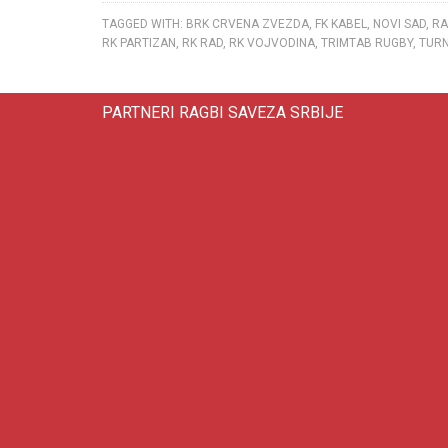
TAGGED WITH:
BRK CRVENA ZVEZDA
,
FK KABEL
,
NOVI SAD
,
RA
RK PARTIZAN
,
RK RAD
,
RK VOJVODINA
,
TRIMTAB RUGBY
,
TURN
PARTNERI RAGBI SAVEZA SRBIJE