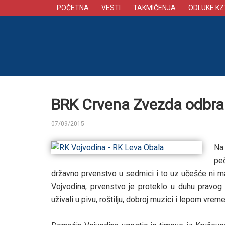
POČETNA
VESTI
TAKMIČENJA
ODLUKE KZ
BRK Crvena Zvezda odbrani
07/09/2015
BY
Na 
pe
državno prvenstvo u sedmici i to uz učešće ni man
Vojvodina, prvenstvo je proteklo u duhu pravog f
uživali u pivu, roštilju, dobroj muzici i lepom vrem