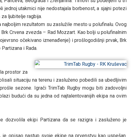
 Pančeva, Beograda i Zrenjanina. Timovi su podeljeni u tri
Ni jednoj utakmici nije nedostajala borbenost, a sjajni potezi
a ljubitelje ragbija.
 najboljim rezultatom su zaslužile mesto u polufinalu. Ovog
b i Brk Crvena zvezda – Rad Mozzart. Kao bolji u polufinalnim
vojevrsno očekivano iznenađenje) i prošlogodišnji prvak, Brk
 Partizana i Rada.
la prostor za
sali situaciju na terenu i zasluženo pobedili sa ubedljivim
u prošle sezone. Igrači TrimTab Rugby mogu biti zadovoljni
lazi budući da su jedna od najtalentovanijih ekipa na ovim
e dozvolila ekipi Partizana da se razigra i zasluženo je
ć, je opisao nastup svoje ekipe na prvenstvu kao uspešan.