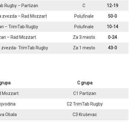
b Rugby – Partizan
C
12-19
a zvezda – Rad Mozzart
Polufinale
50-0
an – TrimTab Rugby
Polufinale
10-14
zan – Rad Mozzart
Za 3 mesto
0-24
 zvezda- TrimTab Rugby
Za 1 mesto
43-0
grupa
C grupa
d Mozzart
C1 Partizan
ojvodina
C2 TrimTab Rugby
va Obala
C3 Kruševac