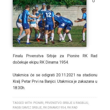
U
Finalu Prvenstva Srbije za Pionire RK Rad
dočekuje ekipu RK Dinama 1954.
Utakmica će se odigrati 20.11.2021 na stadionu
Kralj Petar Prvi na Banjici. Utakmica je zakazana u
18:30h.
TAGGED WITH:
PIONIRI
,
PRVENSTVO SRBIJE U RAGBIJU
,
RAGBI SAVEZ SRBIJE
,
RK DINAMO1954
,
RK RAD