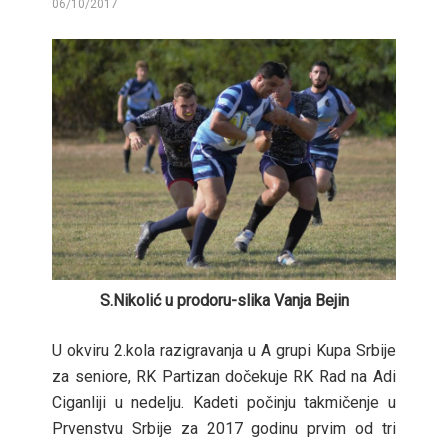
06/10/2017
BY
S.Nikolić u prodoru-slika Vanja Bejin
U okviru 2.kola razigravanja u A grupi Kupa Srbije
za seniore, RK Partizan dočekuje RK Rad na Adi
Ciganliji u nedelju. Kadeti počinju takmičenje u
Prvenstvu Srbije za 2017 godinu prvim od tri