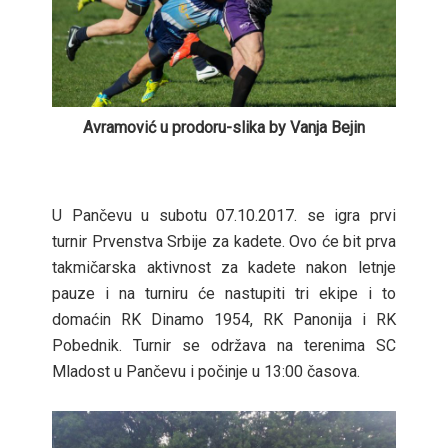
Avramović u prodoru-slika by Vanja Bejin
U Pančevu u subotu 07.10.2017. se igra prvi
turnir Prvenstva Srbije za kadete. Ovo će bit prva
takmičarska aktivnost za kadete nakon letnje
pauze i na turniru će nastupiti tri ekipe i to
domaćin RK Dinamo 1954, RK Panonija i RK
Pobednik. Turnir se održava na terenima SC
Mladost u Pančevu i počinje u 13:00 časova.