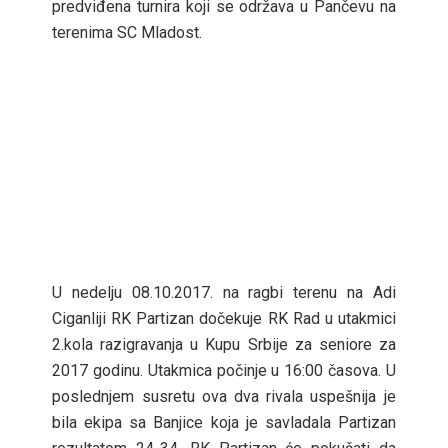
predviđena turnira koji se održava u Pančevu na
terenima SC Mladost.
U nedelju 08.10.2017. na ragbi terenu na Adi
Ciganliji RK Partizan dočekuje RK Rad u utakmici
2.kola razigravanja u Kupu Srbije za seniore za
2017 godinu. Utakmica počinje u 16:00 časova. U
poslednjem susretu ova dva rivala uspešnija je
bila ekipa sa Banjice koja je savladala Partizan