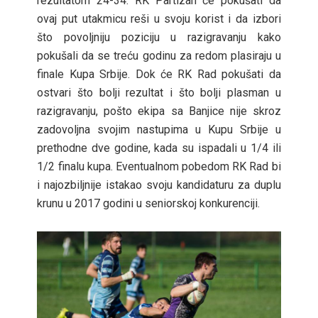
rezultatom 24-34. RK Partizan će pokušati da
ovaj put utakmicu reši u svoju korist i da izbori
što povoljniju poziciju u razigravanju kako
pokušali da se treću godinu za redom plasiraju u
finale Kupa Srbije. Dok će RK Rad pokušati da
ostvari što bolji rezultat i što bolji plasman u
razigravanju, pošto ekipa sa Banjice nije skroz
zadovoljna svojim nastupima u Kupu Srbije u
prethodne dve godine, kada su ispadali u 1/4 ili
1/2 finalu kupa. Eventualnom pobedom RK Rad bi
i najozbiljnije istakao svoju kandidaturu za duplu
krunu u 2017 godini u seniorskoj konkurenciji.