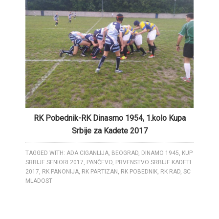
RK Pobednik-RK Dinasmo 1954, 1.kolo Kupa
Srbije za Kadete 2017
TAGGED WITH:
ADA CIGANLIJA
,
BEOGRAD
,
DINAMO 1945
,
KUP
SRBIJE SENIORI 2017
,
PANČEVO
,
PRVENSTVO SRBIJE KADETI
2017
,
RK PANONIJA
,
RK PARTIZAN
,
RK POBEDNIK
,
RK RAD
,
SC
MLADOST