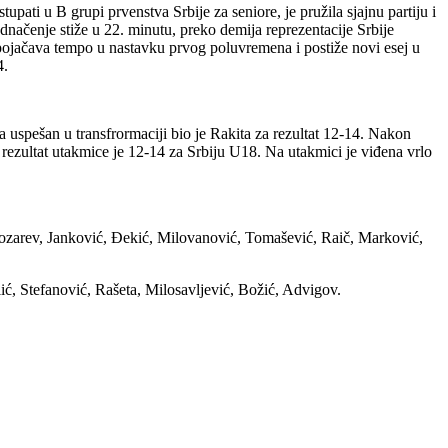
ati u B grupi prvenstva Srbije za seniore, je pružila sjajnu partiju i
ednačenje stiže u 22. minutu, preko demija reprezentacije Srbije
 pojačava tempo u nastavku prvog poluvremena i postiže novi esej u
4.
uspešan u transfrormaciji bio je Rakita za rezultat 12-14. Nakon
rezultat utakmice je 12-14 za Srbiju U18. Na utakmici je viđena vrlo
 Kozarev, Janković, Đekić, Milovanović, Tomašević, Raič, Marković,
ć, Stefanović, Rašeta, Milosavljević, Božić, Advigov.