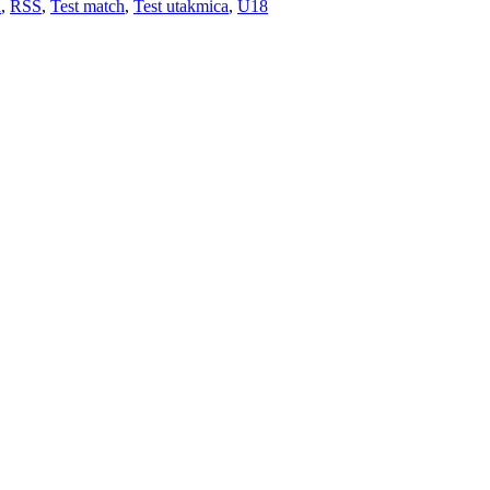
a
,
RSS
,
Test match
,
Test utakmica
,
U18