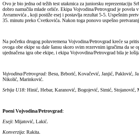
Ovo je bio jedna od težih test utakmica za juniorsku reprezentaciju Sr
dobro namučila mlade orliće. Ekipa Vojvodina/Petrovgrad je povela vrlo
Avramovića , koji postiže esej i postavlja rezultat 5-5. Uspešnim pr
35. minutu preko Cvetkovića. Nakon toga ponovo uspešno pretvaranje
Na početku drugog poluvremena Vojvodina/Petrovgrad kreće sa pritisko
ovoga obe ekipe su dale šansu skoro svim rezervnim igračima da se op
ujednačena igra obe ekipe, i ekipa Vojvovdina/Petrovgrad bila je loši
Vojvodina/Petrovgrad:
Besu, Brborić, Kovačević, Janjić, Paklović, J
Nikolić, Marinković.
Srbija U18:
Hinić, Hebar, Karanović, Bogojević, Simić, Stojanović, 
Poeni Vojvodina/Petrovgrad
:
Eseji
: Mijatović, Lakić.
Konverzija
: Rakita.