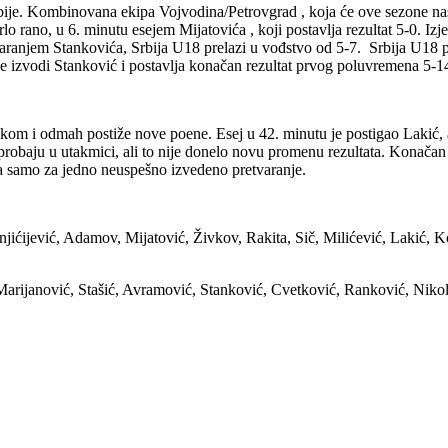
bije. Kombinovana ekipa Vojvodina/Petrovgrad , koja će ove sezone nastup
 rano, u 6. minutu esejem Mijatovića , koji postavlja rezultat 5-0. Izj
etvaranjem Stankovića, Srbija U18 prelazi u vođstvo od 5-7. Srbija U18
 izvodi Stanković i postavlja konačan rezultat prvog poluvremena 5-1
m i odmah postiže nove poene. Esej u 42. minutu je postigao Lakić, a 
robaju u utakmici, ali to nije donelo novu promenu rezultata. Konačan 
ja samo za jedno neuspešno izvedeno pretvaranje.
anjićijević, Adamov, Mijatović, Živkov, Rakita, Sič, Milićević, Lakić,
Marijanović, Stašić, Avramović, Stanković, Cvetković, Ranković, Nikoli