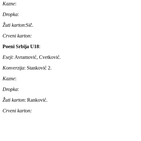
Kazne
:
Dropka
:
Žuti karton
:Sič.
Crveni karton:
Poeni Srbija U18
:
Eseji
: Avramović, Cvetković.
Konverzija
: Stanković 2.
Kazne
:
Dropka
:
Žuti karton
: Ranković.
Crveni karton: