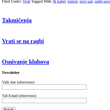
Filed Under:
Vesti
Tagged With:
fk kabel
,
juniori
,
novi sad
,
ragbi save
Takmičenja
Vrati se na ragbi
Osnivanje klubova
Newsletter
Vaše ime (obavezno)
Vaš Email (obavezno)