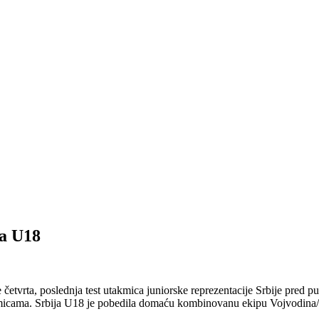
ja U18
tvrta, poslednja test utakmica juniorske reprezentacije Srbije pred p
kmicama. Srbija U18 je pobedila domaću kombinovanu ekipu Vojvodina/P