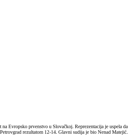
ut na Evropsko prvenstvo u Slovačkoj. Reprezentacija je uspela da
etrovgrad rezultatom 12-14. Glavni sudija je bio Nenad Matejić.