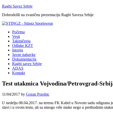
Ragbi Savez Srbije
Dobrodošli na zvaničnu prezentaciju Ragbi Saveza Srbije
Početna
Vesti
Takmičenja
Odluke KZT
Istorija
Javne nabavke
Dokumentacija
Ragbi savez Srbije
ADAS
Kontakt
Test utakmica Vojvodina/Petrovgrad-Srbi
11/04/2017
by
Goran Porobic
U nedelju 08.04.2017. na terenu FK Kabel u Novom sadu odigrana je če
slavi i u ovom testu, ali sa mnogo više muke nego u prethodnim uta