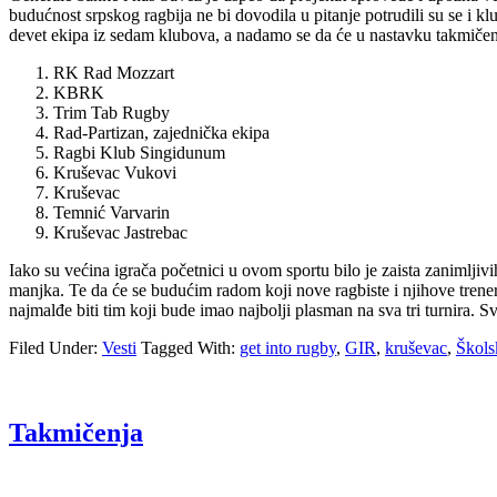
budućnost srpskog ragbija ne bi dovodila u pitanje potrudili su se i k
devet ekipa iz sedam klubova, a nadamo se da će u nastavku takmičenja
RK Rad Mozzart
KBRK
Trim Tab Rugby
Rad-Partizan, zajednička ekipa
Ragbi Klub Singidunum
Kruševac Vukovi
Kruševac
Temnić Varvarin
Kruševac Jastrebac
Iako su većina igrača početnici u ovom sportu bilo je zaista zanimljivi
manjka. Te da će se budućim radom koji nove ragbiste i njihove trenere
najmalđe biti tim koji bude imao najbolji plasman na sva tri turnira. 
Filed Under:
Vesti
Tagged With:
get into rugby
,
GIR
,
kruševac
,
Škols
Takmičenja