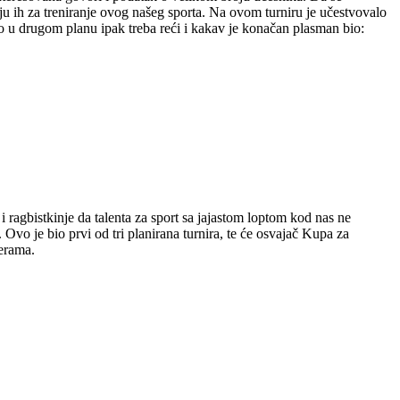
uju ih za treniranje ovog našeg sporta. Na ovom turniru je učestvovalo
ko u drugom planu ipak treba reći i kakav je konačan plasman bio:
i ragbistkinje da talenta za sport sa jajastom loptom kod nas ne
Ovo je bio prvi od tri planirana turnira, te će osvajač Kupa za
jerama.