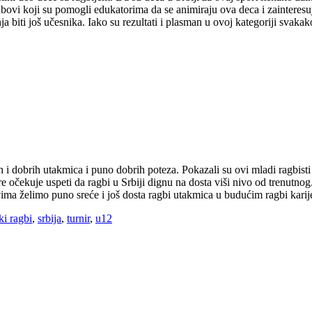
lubovi koji su pomogli edukatorima da se animiraju ova deca i zainteres
 biti još učesnika. Iako su rezultati i plasman u ovoj kategoriji svaka
h i dobrih utakmica i puno dobrih poteza. Pokazali su ovi mladi ragbisti 
 očekuje uspeti da ragbi u Srbiji dignu na dosta viši nivo od trenutnog. 
Svima želimo puno sreće i još dosta ragbi utakmica u budućim ragbi kari
ki ragbi
,
srbija
,
turnir
,
u12