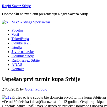
Ragbi Savez Srbije
Dobrodošli na zvaničnu prezentaciju Ragbi Saveza Srbije
Početna
Vesti
Takmičenja
Odluke KZT
Istorija
Javne nabavke
Dokumentacija
Ragbi savez Srbije
ADAS
Kontakt
Uspešan prvi turnir kupa Srbije
24/05/2015
by
Goran Porobic
Kruševac je u subotu bio domaćin prvog turnira kupa Srbije za 
više od 80 dečaka i devojčica uzrasta do 12 godina. Ovaj broj ekipa 
Generale banke i naš Savez je uspeo da projekat sprovede i upozna ve