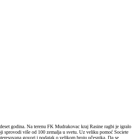
h deset godina. Na terenu FK Mudrakovac kraj Rasine ragbi je igralo
oji sprovodi više od 100 zemalja u svetu. Uz veliku pomoć Societe
interesovana govori i podatak o velikom broju učesnika. Da se