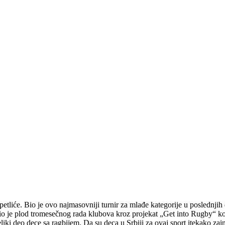
petliće. Bio je ovo najmasovniji turnir za mlađe kategorije u poslednji
bio je plod tromesečnog rada klubova kroz projekat „Get into Rugby“ k
liki deo dece sa ragbijem.
Da su deca u Srbiji za ovaj sport itekako za