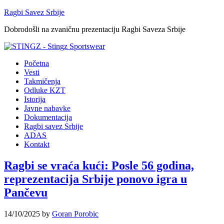
Ragbi Savez Srbije
Dobrodošli na zvaničnu prezentaciju Ragbi Saveza Srbije
Početna
Vesti
Takmičenja
Odluke KZT
Istorija
Javne nabavke
Dokumentacija
Ragbi savez Srbije
ADAS
Kontakt
Ragbi se vraća kući: Posle 56 godina,
reprezentacija Srbije ponovo igra u
Pančevu
14/10/2025
by
Goran Porobic