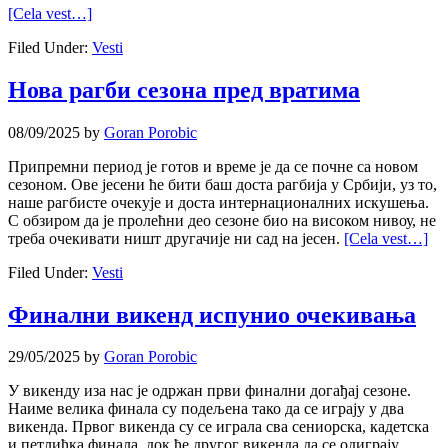
[Cela vest…]
Filed Under:
Vesti
Нова рагби сезона пред вратима
08/09/2025
by
Goran Porobic
Припремни период је готов и време је да се почне са новом
сезоном. Ове јесени ће бити баш доста рагбија у Србији, уз то,
наше рагбисте очекује и доста интернационалних искушења.
С обзиром да је пролећни део сезоне био на високом нивоу, не
треба очекивати ништ другачије ни сад на јесен.
[Cela vest…]
Filed Under:
Vesti
Финални викенд испунио очекивања
29/05/2025
by
Goran Porobic
У викенду иза нас је одржан први финални догађај сезоне.
Наиме велика финала су подељена тако да се играју у два
викенда. Првог викенда су се играла сва сениорска, кадетска
и петлићка финала, док ће другог викенда да се одиграју