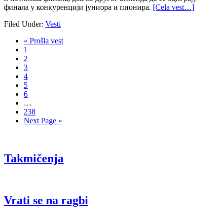
финала у конкуренцији јуниора и пионира.
[Cela vest…]
Filed Under:
Vesti
« Prošla vest
1
2
3
4
5
6
…
238
Next Page »
Takmičenja
Vrati se na ragbi