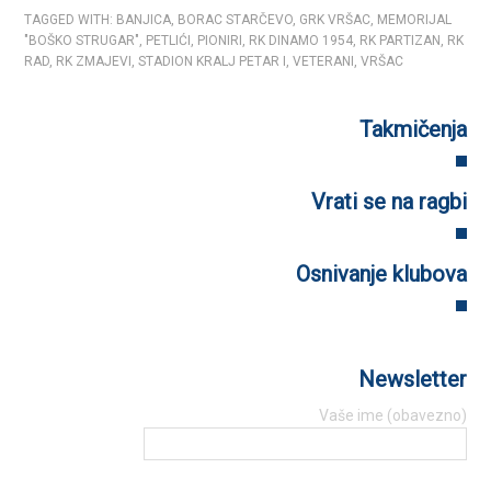
TAGGED WITH:
BANJICA
,
BORAC STARČEVO
,
GRK VRŠAC
,
MEMORIJAL
"BOŠKO STRUGAR"
,
PETLIĆI
,
PIONIRI
,
RK DINAMO 1954
,
RK PARTIZAN
,
RK
RAD
,
RK ZMAJEVI
,
STADION KRALJ PETAR I
,
VETERANI
,
VRŠAC
Takmičenja
Vrati se na ragbi
Osnivanje klubova
Newsletter
Vaše ime (obavezno)