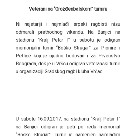
Veterani na “Grožđenbalskom” turniru
Ni najstariji i najmlađi srpski ragbisti nisu
odmarali prethodnog vikenda. Na Banjici na
stadionu “Kralj Petar I” u subotu je odigran
memorijalni turnir “Boško Strugar” za Pionire i
Petliće koji je ujedno bodovan i za Prvenstvo
Beograda, dok je u Vršcu odigran veteranski turnir
u organizaciji Gradskog ragbi kluba Vršac.
U subotu 16.09.2017. na stadionu “Kralj Petar I”
na Banjici odigran je peti po redu memorijal
“Boško Strugar”. Turnir je namenjen najmlađim