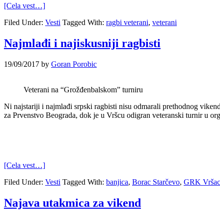
[Cela vest…]
Filed Under:
Vesti
Tagged With:
ragbi veterani
,
veterani
Najmlađi i najiskusniji ragbisti
19/09/2017
by
Goran Porobic
Veterani na “Grožđenbalskom” turniru
Ni najstariji i najmlađi srpski ragbisti nisu odmarali prethodnog viken
za Prvenstvo Beograda, dok je u Vršcu odigran veteranski turnir u or
[Cela vest…]
Filed Under:
Vesti
Tagged With:
banjica
,
Borac Starčevo
,
GRK Vrša
Najava utakmica za vikend