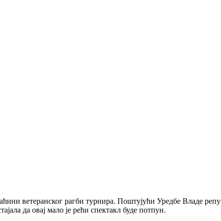
аћини ветеранског рагби турнира. Поштујући Уредбе Владе репуб
тајала да овај мало је рећи спектакл буде потпун.