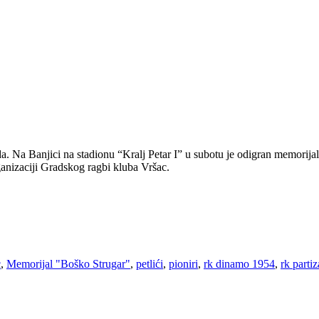
da. Na Banjici na stadionu “Kralj Petar I” u subotu je odigran memorijal
ganizaciji Gradskog ragbi kluba Vršac.
c
,
Memorijal "Boško Strugar"
,
petlići
,
pioniri
,
rk dinamo 1954
,
rk parti