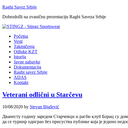
Ragbi Savez Srbije
Dobrodošli na zvaničnu prezentaciju Ragbi Saveza Srbije
Početna
Vesti
Takmičenja
Odluke KZT
Istorija
Javne nabavke
Dokumentacija
Ragbi savez Srbije
ADAS
Kontakt
Veterani odlični u Starčevu
10/08/2020
by
Stevan Ilijašević
Дванесту годину заредом Старчевци и рагби клуб Борац су дом
да се турнир одиграо без присуства публике која је једино недос