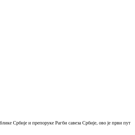
лике Србије и препоруке Рагби савеза Србије, ово је први пут