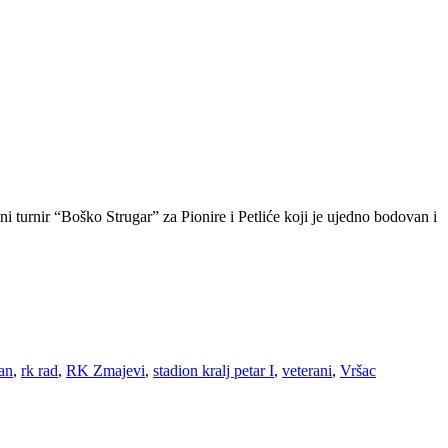
ni turnir “Boško Strugar” za Pionire i Petliće koji je ujedno bodovan i
zan
,
rk rad
,
RK Zmajevi
,
stadion kralj petar I
,
veterani
,
Vršac