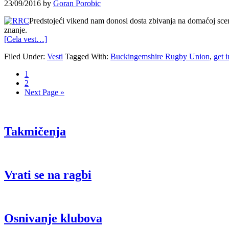
23/09/2016
by
Goran Porobic
Predstojeći vikend nam donosi dosta zbivanja na domaćoj sceni.
znanje.
[Cela vest…]
Filed Under:
Vesti
Tagged With:
Buckingemshire Rugby Union
,
get 
1
2
Next Page »
Takmičenja
Vrati se na ragbi
Osnivanje klubova