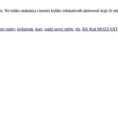
 Ne toliko utakmica i turnira koliko edukativnih aktivnosti koje će mlad
into rugby
,
košutnjak
,
kurs
,
ragbi savez srbije
,
rfu
,
RK Rad MOZZART