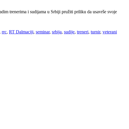
im trenerima i sudijama u Srbiji pružiti priliku da usavrše svoje
,
rrc
,
RT Dalmaciji
,
seminar
,
srbija
,
sudije
,
treneri
,
turnir
,
veterani