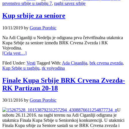
prvenstvo srbije u ragbiju 7
,
ragbi savez srbije
Kup srbije za seniore
10/11/2019
by
Goran Porobic
Na Adi Ciganliji u Nedelju je odigrana prva četvrtfinalna utakmica
Kupa Srbije za seniore između BRK Crvena Zvezda i RK
Vojvodina.
[Cela vest…]
Filed Under:
Vesti
Tagged With:
Ada Ciganlija
,
brk crvena zvezda
,
Kup Srbije u ragbiju
,
rk vojvodina
Finale Kupa Srbije BRK Crvena Zvezda-
RK Partizan 20-18
30/11/2016
by
Goran Porobic
U
subotu 26.11.2016. na ragbi terenu na Adi Ciganliji odigrana je
utakmica Finala Kupa Srbije u Seniorskoj konkurenciji. U utakmici
Finala Kupa srbije za Seniore sastali su se BRK Crvena zvezda i