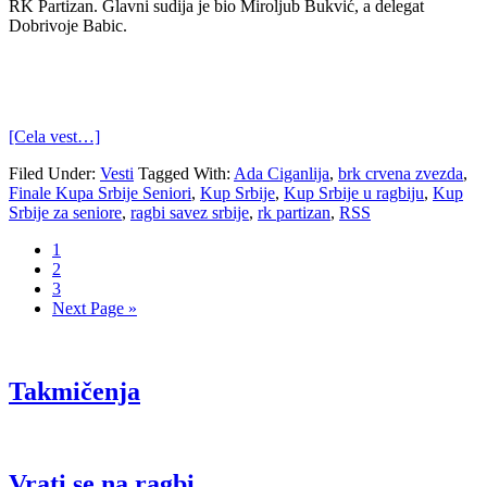
RK Partizan. Glavni sudija je bio Miroljub Bukvić, a delegat
Dobrivoje Babic.
[Cela vest…]
Filed Under:
Vesti
Tagged With:
Ada Ciganlija
,
brk crvena zvezda
,
Finale Kupa Srbije Seniori
,
Kup Srbije
,
Kup Srbije u ragbiju
,
Kup
Srbije za seniore
,
ragbi savez srbije
,
rk partizan
,
RSS
1
2
3
Next Page »
Takmičenja
Vrati se na ragbi