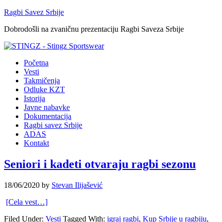
Ragbi Savez Srbije
Dobrodošli na zvaničnu prezentaciju Ragbi Saveza Srbije
Početna
Vesti
Takmičenja
Odluke KZT
Istorija
Javne nabavke
Dokumentacija
Ragbi savez Srbije
ADAS
Kontakt
Seniori i kadeti otvaraju ragbi sezonu
18/06/2020
by
Stevan Ilijašević
[Cela vest…]
Filed Under:
Vesti
Tagged With:
igraj ragbi
,
Kup Srbije u ragbiju
,