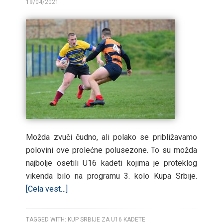
19/04/2021
BY
Možda zvuči čudno, ali polako se približavamo
polovini ove prolećne polusezone. To su možda
najbolje osetili U16 kadeti kojima je proteklog
vikenda bilo na programu 3. kolo Kupa Srbije.
[Cela vest…]
TAGGED WITH:
KUP SRBIJE ZA U16 KADETE