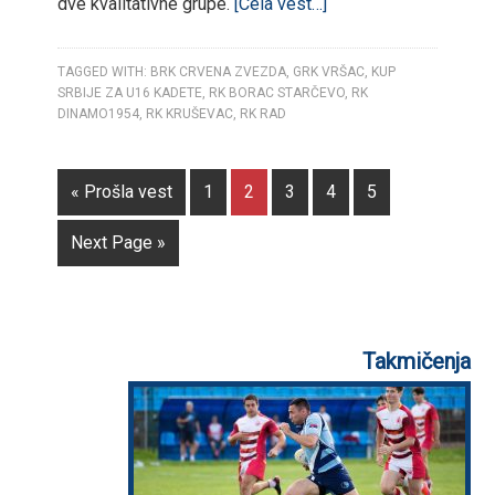
dve kvalitativne grupe.
[Cela vest…]
TAGGED WITH:
BRK CRVENA ZVEZDA
,
GRK VRŠAC
,
KUP
SRBIJE ZA U16 KADETE
,
RK BORAC STARČEVO
,
RK
DINAMO1954
,
RK KRUŠEVAC
,
RK RAD
« Prošla vest
1
2
3
4
5
Next Page »
Takmičenja