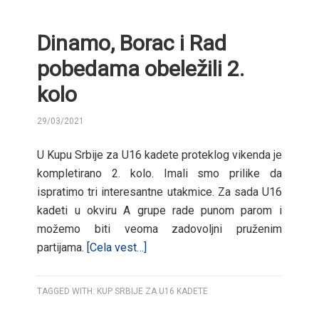
Dinamo, Borac i Rad
pobedama obeležili 2.
kolo
29/03/2021
BY
U Kupu Srbije za U16 kadete proteklog vikenda je
kompletirano 2. kolo. Imali smo prilike da
ispratimo tri interesantne utakmice. Za sada U16
kadeti u okviru A grupe rade punom parom i
možemo biti veoma zadovoljni pruženim
partijama.
[Cela vest…]
TAGGED WITH:
KUP SRBIJE ZA U16 KADETE