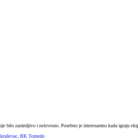
nije bilo zanimljivo i neizvesno. Posebno je interesantno kada igraju eki
 kruševac
,
RK Torpedo