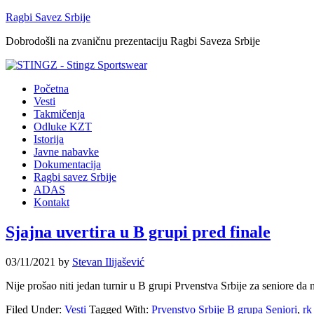
Ragbi Savez Srbije
Dobrodošli na zvaničnu prezentaciju Ragbi Saveza Srbije
Početna
Vesti
Takmičenja
Odluke KZT
Istorija
Javne nabavke
Dokumentacija
Ragbi savez Srbije
ADAS
Kontakt
Sjajna uvertira u B grupi pred finale
03/11/2021
by
Stevan Ilijašević
Nije prošao niti jedan turnir u B grupi Prvenstva Srbije za seniore da 
Filed Under:
Vesti
Tagged With:
Prvenstvo Srbije B grupa Seniori
,
rk