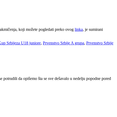
 takmičenja, koji možete pogledati preko ovog
linka
, je sumirani
up Srbijeza U18 juniore
,
Prvenstvo Srbije A grupa
,
Prvenstvo Srbije
 se potrudili da opišemo šta se sve dešavalo u nedelju popodne pored