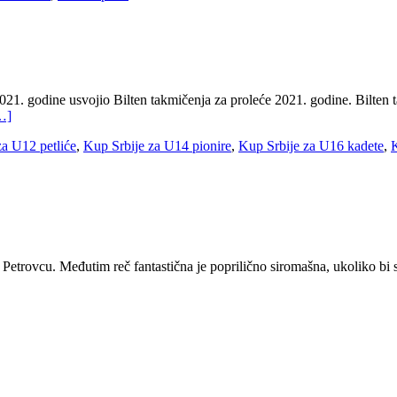
021. godine usvojio Bilten takmičenja za proleće 2021. godine. Bilten
…]
za U12 petliće
,
Kup Srbije za U14 pionire
,
Kup Srbije za U16 kadete
,
K
u Petrovcu. Međutim reč fantastična je poprilično siromašna, ukoliko bi