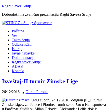
Ragbi Savez Srbije
Dobrodošli na zvaničnu prezentaciju Ragbi Saveza Srbije
Početna
Vesti
Takmičenja
Odluke KZT
Istorija
Javne nabavke
Dokumentacija
Ragbi savez Srbije
ADAS
Kontakt
Izveštaj-II turnir Zimske Lige
26/12/2016
by
Goran Porobic
U suboru 24.12.2016. odigran je ‚‚II turnir
Zimske Lige‚‚ za Petliće i Pionire. Turnir se održao u Hali sportova
u Pančevu. Sudili su Milan Orlović i Aleksandar Lelik, dok je