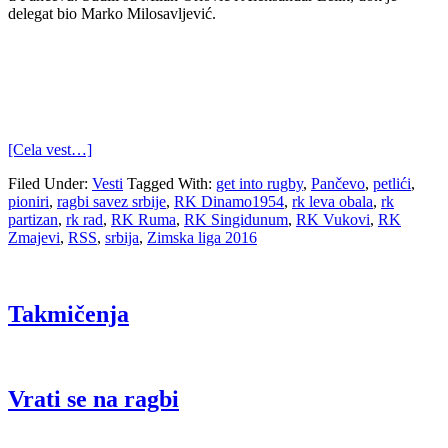
delegat bio Marko Milosavljević.
[Cela vest…]
Filed Under:
Vesti
Tagged With:
get into rugby
,
Pančevo
,
petlići
,
pioniri
,
ragbi savez srbije
,
RK Dinamo1954
,
rk leva obala
,
rk
partizan
,
rk rad
,
RK Ruma
,
RK Singidunum
,
RK Vukovi
,
RK
Zmajevi
,
RSS
,
srbija
,
Zimska liga 2016
Takmičenja
Vrati se na ragbi