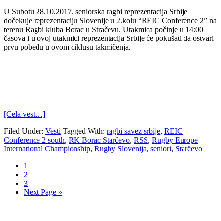
U Subotu 28.10.2017. seniorska ragbi reprezentacija Srbije
dočekuje reprezentaciju Slovenije u 2.kolu “REIC Conference 2” na
terenu Ragbi kluba Borac u Stračevu. Utakmica počinje u 14:00
časova i u ovoj utakmici reprezentacija Srbije će pokušati da ostvari
prvu pobedu u ovom ciklusu takmičenja.
[Cela vest…]
Filed Under:
Vesti
Tagged With:
ragbi savez srbije
,
REIC
Conference 2 south
,
RK Borac Starčevo
,
RSS
,
Rugby Europe
International Championship
,
Rugby Slovenija
,
seniori
,
Starčevo
1
2
3
Next Page »