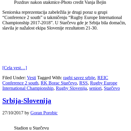
Pozdrav nakon utakmice-Photo credit Vanja Bejin
Seniorska reprezentacija zabeležila je drugi poraz u grupi
“Conference 2 south” u takmičenju “Rugby Europe International
Championship 2017-2018”. U Starčevu gde je Srbija bila domaćin,
slavila je nažalost ekipa Slovenije rezultatom 21-30.
[Cela vest…]
Filed Under:
Vesti
Tagged With:
ragbi savez srbije
,
REIC
Conference 2 south
,
RK Borac Starčevo
,
RSS
,
Rugby Europe
International Championship
,
Rugby Slovenija
,
seniori
,
Starčevo
Srbija-Slovenija
27/10/2017
by
Goran Porobic
Stadion u Starčevu