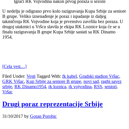
Igrači RK Vojvodina nakon prvog poraza u sezoni
U nedelju je odigrano prvo kolo razigravanja Kupa Srbije za seniore
B grupe. Veliko iznenađenje je poraz i ispadanje iz daljeg
takmičenja RK Vojvodine koja je prvenstvo završila bez poraza. U
drugoj utakmici u Vršcu slavila je ekipa RK Loznice koja će se u
finalu razigravanja B grupe Kupa Srbije sastati sa RK Dinamo
1954.
[Cela vest…]
Filed Under:
Vesti
Tagged With:
fk kabel
,
Gradski stadion Vršac
,
GRK Vršac
,
Kup Srbije za seniore B grupe
,
novi sad
,
ragbi savez
srbije
,
RK Dinamo1954
,
rk loznica
,
rk vojvodina
,
RSS
,
seniori
,
Vršac
Drugi poraz reprezentacije Srbije
31/10/2017
by
Goran Porobic