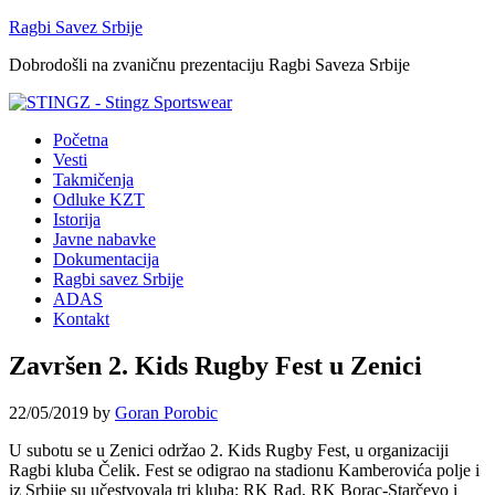
Ragbi Savez Srbije
Dobrodošli na zvaničnu prezentaciju Ragbi Saveza Srbije
Početna
Vesti
Takmičenja
Odluke KZT
Istorija
Javne nabavke
Dokumentacija
Ragbi savez Srbije
ADAS
Kontakt
Završen 2. Kids Rugby Fest u Zenici
22/05/2019
by
Goran Porobic
U subotu se u Zenici održao 2. Kids Rugby Fest, u organizaciji
Ragbi kluba Čelik. Fest se odigrao na stadionu Kamberovića polje i
iz Srbije su učestvovala tri kluba: RK Rad, RK Borac-Starčevo i