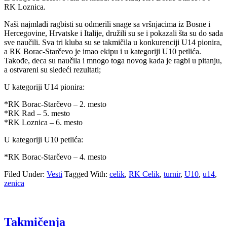
RK Loznica.
Naši najmlađi ragbisti su odmerili snage sa vršnjacima iz Bosne i
Hercegovine, Hrvatske i Italije, družili su se i pokazali šta su do sada
sve naučili. Sva tri kluba su se takmičila u konkurenciji U14 pionira,
a RK Borac-Starčevo je imao ekipu i u kategoriji U10 petlića.
Takođe, deca su naučila i mnogo toga novog kada je ragbi u pitanju,
a ostvareni su sledeći rezultati;
U kategoriji U14 pionira:
*RK Borac-Starčevo – 2. mesto
*RK Rad – 5. mesto
*RK Loznica – 6. mesto
U kategoriji U10 petlića:
*RK Borac-Starčevo – 4. mesto
Filed Under:
Vesti
Tagged With:
celik
,
RK Celik
,
turnir
,
U10
,
u14
,
zenica
Takmičenja