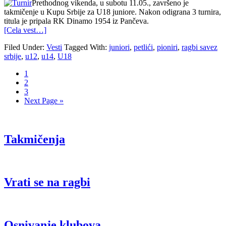
Prethodnog vikenda, u subotu 11.05., završeno je
takmičenje u Kupu Srbije za U18 juniore. Nakon odigrana 3 turnira,
titula je pripala RK Dinamo 1954 iz Pančeva.
[Cela vest…]
Filed Under:
Vesti
Tagged With:
juniori
,
petlići
,
pioniri
,
ragbi savez
srbije
,
u12
,
u14
,
U18
1
2
3
Next Page »
Takmičenja
Vrati se na ragbi
Osnivanje klubova