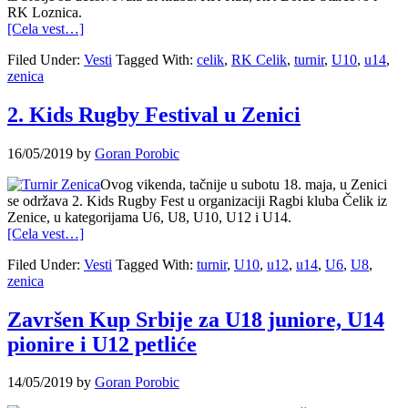
RK Loznica.
[Cela vest…]
Filed Under:
Vesti
Tagged With:
celik
,
RK Celik
,
turnir
,
U10
,
u14
,
zenica
2. Kids Rugby Festival u Zenici
16/05/2019
by
Goran Porobic
Ovog vikenda, tačnije u subotu 18. maja, u Zenici
se održava 2. Kids Rugby Fest u organizaciji Ragbi kluba Čelik iz
Zenice, u kategorijama U6, U8, U10, U12 i U14.
[Cela vest…]
Filed Under:
Vesti
Tagged With:
turnir
,
U10
,
u12
,
u14
,
U6
,
U8
,
zenica
Završen Kup Srbije za U18 juniore, U14
pionire i U12 petliće
14/05/2019
by
Goran Porobic