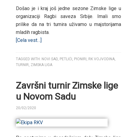
Došao je i kraj još jedne sezone Zimske lige u
organizaciji Ragbi saveza Srbije. Imali smo
prilike da na tri turnira uživamo u majstorijama
mladih ragbista.
[Cela vest…]
TAGGED WITH:
NOVI SAD
,
PETLIĆI
,
PIONIRI
,
RK VOJVODINA
,
TURNIR
,
ZIMSKA LIGA
Završni turnir Zimske lige
u Novom Sadu
20/02/2020
BY