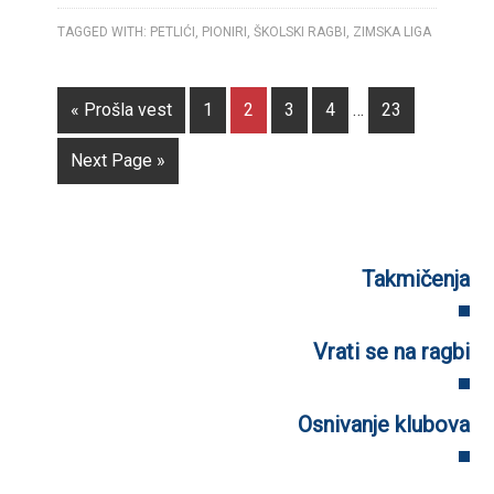
TAGGED WITH:
PETLIĆI
,
PIONIRI
,
ŠKOLSKI RAGBI
,
ZIMSKA LIGA
« Prošla vest
1
2
3
4
…
23
Next Page »
Takmičenja
Vrati se na ragbi
Osnivanje klubova