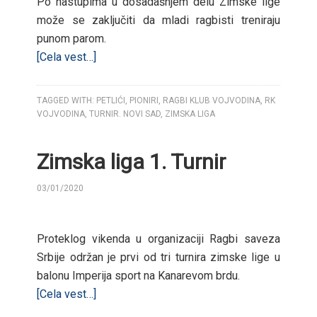
Po nastupima u dosadašnjem delu Zimske lige
može se zaključiti da mladi ragbisti treniraju
punom parom.
[Cela vest…]
TAGGED WITH:
PETLIĆI
,
PIONIRI
,
RAGBI KLUB VOJVODINA
,
RK
VOJVODINA
,
TURNIR. NOVI SAD
,
ZIMSKA LIGA
Zimska liga 1. Turnir
03/01/2020
BY
Proteklog vikenda u organizaciji Ragbi saveza
Srbije održan je prvi od tri turnira zimske lige u
balonu Imperija sport na Kanarevom brdu.
[Cela vest…]