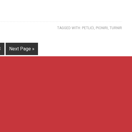
TAGGED WITH:
PETLIĆI
,
PIONIRI
,
TURNIR
3
Next Page »