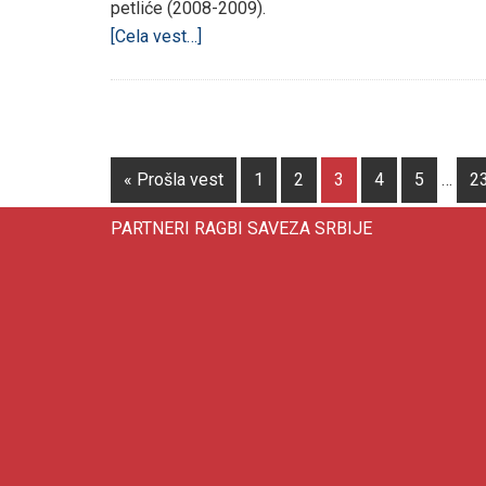
petliće (2008-2009).
[Cela vest…]
« Prošla vest
1
2
3
4
5
…
2
PARTNERI RAGBI SAVEZA SRBIJE