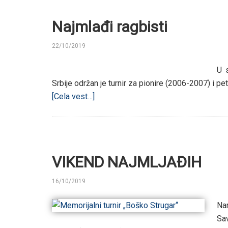
Najmlađi ragbisti
22/10/2019
BY
U 
Srbije održan je turnir za pionire (2006-2007) i pe
[Cela vest…]
VIKEND NAJMLJAĐIH
16/10/2019
BY
Na
Sav