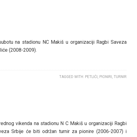
subotu na stadionu NC Makiš u organizaciji Ragbi Saveza
tliće (2008-2009).
TAGGED WITH:
PETLIĆI
,
PIONIRI
,
TURNIR
rednog vikenda na stadionu N C Makiš u organizaciji Ragbi
eza Srbije će biti održan turnir za pionire (2006-2007) i