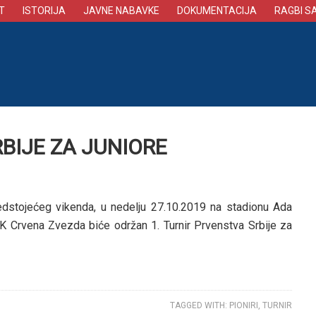
T
ISTORIJA
JAVNE NABAVKE
DOKUMENTACIJA
RAGBI S
RBIJE ZA JUNIORE
edstojećeg vikenda, u nedelju 27.10.2019 na stadionu Ada
RK Crvena Zvezda biće održan 1. Turnir Prvenstva Srbije za
TAGGED WITH:
PIONIRI
,
TURNIR