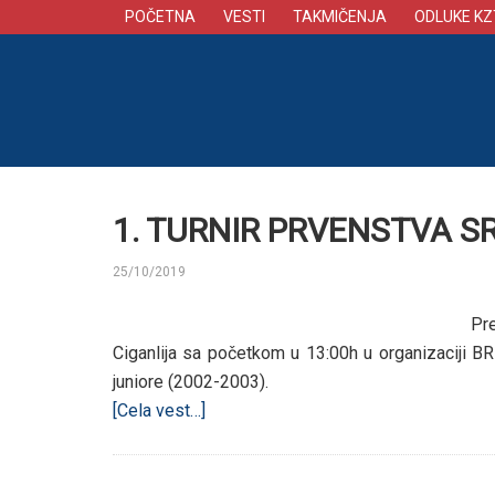
POČETNA
VESTI
TAKMIČENJA
ODLUKE KZ
1. TURNIR PRVENSTVA S
25/10/2019
BY
Pr
Ciganlija sa početkom u 13:00h u organizaciji B
juniore (2002-2003).
[Cela vest…]