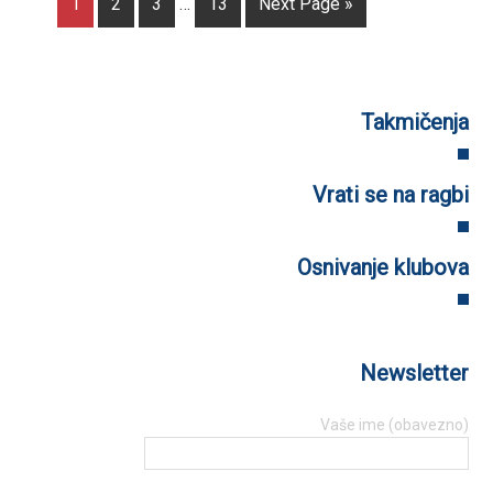
1
2
3
…
13
Next Page »
Takmičenja
Vrati se na ragbi
Osnivanje klubova
Newsletter
Vaše ime (obavezno)