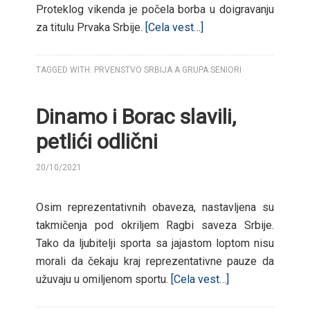
Proteklog vikenda je počela borba u doigravanju
za titulu Prvaka Srbije.
[Cela vest…]
TAGGED WITH:
PRVENSTVO SRBIJA A GRUPA SENIORI
Dinamo i Borac slavili,
petlići odlični
20/10/2021
BY
Osim reprezentativnih obaveza, nastavljena su
takmičenja pod okriljem Ragbi saveza Srbije.
Tako da ljubitelji sporta sa jajastom loptom nisu
morali da čekaju kraj reprezentativne pauze da
užuvaju u omiljenom sportu.
[Cela vest…]