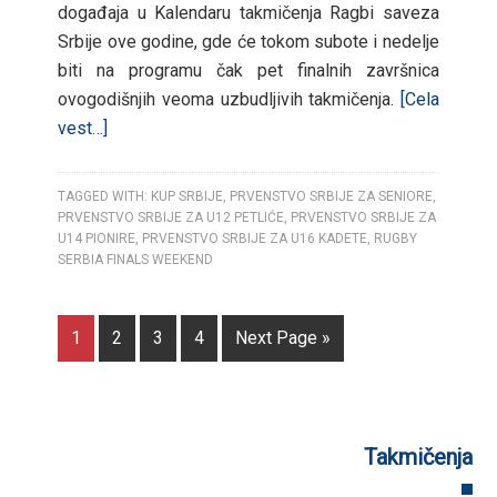
događaja u Kalendaru takmičenja Ragbi saveza
Srbije ove godine, gde će tokom subote i nedelje
biti na programu čak pet finalnih završnica
ovogodišnjih veoma uzbudljivih takmičenja.
[Cela
vest…]
TAGGED WITH:
KUP SRBIJE
,
PRVENSTVO SRBIJE ZA SENIORE
,
PRVENSTVO SRBIJE ZA U12 PETLIĆE
,
PRVENSTVO SRBIJE ZA
U14 PIONIRE
,
PRVENSTVO SRBIJE ZA U16 KADETE
,
RUGBY
SERBIA FINALS WEEKEND
1
2
3
4
Next Page »
Takmičenja