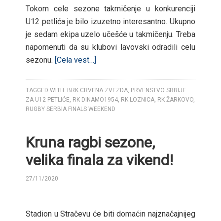
Tokom cele sezone takmičenje u konkurenciji
U12 petlića je bilo izuzetno interesantno. Ukupno
je sedam ekipa uzelo učešće u takmičenju. Treba
napomenuti da su klubovi lavovski odradili celu
sezonu.
[Cela vest…]
TAGGED WITH:
BRK CRVENA ZVEZDA
,
PRVENSTVO SRBIJE
ZA U12 PETLIĆE
,
RK DINAMO1954
,
RK LOZNICA
,
RK ŽARKOVO
,
RUGBY SERBIA FINALS WEEKEND
Kruna ragbi sezone,
velika finala za vikend!
27/11/2020
BY
Stadion u Stračevu će biti domaćin najznačajnijeg