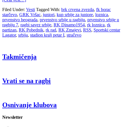
Filed Under:
Vesti
Tagged With:
brk crvena zvezda
,
fk borac
starčevo
,
GRK Vršac
,
juniori
,
kup srbije za juniore
,
loznica
,
prvenstvo beograda
,
prvenstvo srbije u ragbiju
,
prvenstvo srbije u
ragbiju 7
,
ragbi savez srbije
,
RK Dinamo1954
,
rk loznica
,
rk
partizan
,
RK Pobednik
,
rk rad
,
RK Zmajevi
,
RSS
,
Sportski centar
Lagator
,
srbija
,
stadion kralj petar I
,
stračevo
Takmičenja
Vrati se na ragbi
Osnivanje klubova
Newsletter