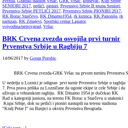
zvezda
,
Gradski stadion Vršac
,
GRK Vršac
,
kruševac
,
Kup Srbije
SENIORI 2017
,
petlići
,
pioniri
,
Prvenstvo Srbije B grupa Seniori
,
Prvenstvo Srbije PETLIĆI 2017
,
Prvenstvo Srbije PIONIRI 2017
,
RK Borac Starčevo
,
RK Dinamo1954
,
rk loznica
,
RK Panonija
,
rk
partizan
,
RK Zmajevi
,
Sportski centar Lagator
,
vojvodina/petrovgrad
,
Vršac
BRK Crvena zvezda osvojila prvi turnir
Prvenstva Srbije u Ragbiju 7
14/06/2017
by
Goran Porobic
BRK Crvena zvezda-GRK Vršac na prvom turniru Prvenstva Sr
U nedelju u Loznici je odigran prvi turnir Prvenstva Srbije u ragbiju
7. Prva prava prilika za Lozničane da ugoste ekipe iz cele Srbije i da
uživaju u vrhunskom ragbiju. RK Dinamo 1954 je dočekao RK
Rad u kategoriji juniora, na terenu FK Borac u Starčevu u utakmici
Kupa Srbije, dok su petlići i pioniri nastupili na terenu stadiona
“Kralj Petar I” na Banjici u okviru Prvenstva Beograda.
[Cela vest…]