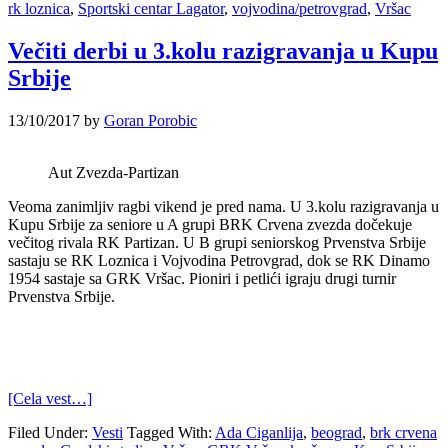
rk loznica
,
Sportski centar Lagator
,
vojvodina/petrovgrad
,
Vršac
Večiti derbi u 3.kolu razigravanja u Kupu
Srbije
13/10/2017
by
Goran Porobic
Aut Zvezda-Partizan
Veoma zanimljiv ragbi vikend je pred nama. U 3.kolu razigravanja u
Kupu Srbije za seniore u A grupi BRK Crvena zvezda dočekuje
večitog rivala RK Partizan. U B grupi seniorskog Prvenstva Srbije
sastaju se RK Loznica i Vojvodina Petrovgrad, dok se RK Dinamo
1954 sastaje sa GRK Vršac. Pioniri i petlići igraju drugi turnir
Prvenstva Srbije.
[Cela vest…]
Filed Under:
Vesti
Tagged With:
Ada Ciganlija
,
beograd
,
brk crvena