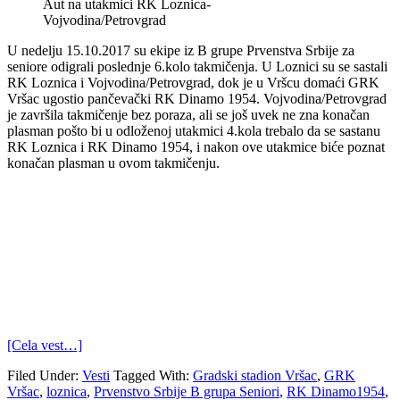
Aut na utakmici RK Loznica-
Vojvodina/Petrovgrad
U nedelju 15.10.2017 su ekipe iz B grupe Prvenstva Srbije za
seniore odigrali poslednje 6.kolo takmičenja. U Loznici su se sastali
RK Loznica i Vojvodina/Petrovgrad, dok je u Vršcu domaći GRK
Vršac ugostio pančevački RK Dinamo 1954. Vojvodina/Petrovgrad
je završila takmičenje bez poraza, ali se još uvek ne zna konačan
plasman pošto bi u odloženoj utakmici 4.kola trebalo da se sastanu
RK Loznica i RK Dinamo 1954, i nakon ove utakmice biće poznat
konačan plasman u ovom takmičenju.
[Cela vest…]
Filed Under:
Vesti
Tagged With:
Gradski stadion Vršac
,
GRK
Vršac
,
loznica
,
Prvenstvo Srbije B grupa Seniori
,
RK Dinamo1954
,