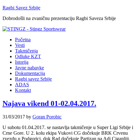
Ragbi Savez Srbije
Dobrodošli na zvaničnu prezentaciju Ragbi Saveza Srbije
Početna
Vesti
Takmičenja
Odluke KZT
Istorija
Javne nabavke
Dokumentacija
Ragbi savez Srbije
ADAS
Kontakt
Najava vikend 01-02.04.2017.
31/03/2017
by
Goran Porobic
U subotu 01.04.2017. se nastavlja takmičenje u Super Ligi Srbije i
Crne Gore. U 2. kolu ekipa Vukovi CG dočekuje BRK Crvenu
zvezdu u Podgorici, dok Rad dočekuje Partizan na Adi Ciganliji.