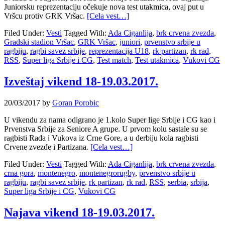
Juniorsku reprezentaciju očekuje nova test utakmica, ovaj put u
Vršcu protiv GRK Vršac.
[Cela vest…]
Filed Under:
Vesti
Tagged With:
Ada Ciganlija
,
brk crvena zvezda
,
Gradski stadion Vršac
,
GRK Vršac
,
juniori
,
prvenstvo srbije u
ragbiju
,
ragbi savez srbije
,
reprezentacija U18
,
rk partizan
,
rk rad
,
RSS
,
Super liga Srbije i CG
,
Test match
,
Test utakmica
,
Vukovi CG
Izveštaj vikend 18-19.03.2017.
20/03/2017
by
Goran Porobic
U vikendu za nama odigrano je 1.kolo Super lige Srbije i CG kao i
Prvenstva Srbije za Seniore A grupe. U prvom kolu sastale su se
ragbisti Rada i Vukova iz Crne Gore, a u derbiju kola ragbisti
Crvene zvezde i Partizana.
[Cela vest…]
Filed Under:
Vesti
Tagged With:
Ada Ciganlija
,
brk crvena zvezda
,
crna gora
,
montenegro
,
montenegrorugby
,
prvenstvo srbije u
ragbiju
,
ragbi savez srbije
,
rk partizan
,
rk rad
,
RSS
,
serbia
,
srbija
,
Super liga Srbije i CG
,
Vukovi CG
Najava vikend 18-19.03.2017.