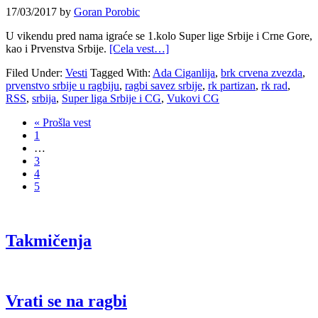
17/03/2017
by
Goran Porobic
U vikendu pred nama igraće se 1.kolo Super lige Srbije i Crne Gore,
kao i Prvenstva Srbije.
[Cela vest…]
Filed Under:
Vesti
Tagged With:
Ada Ciganlija
,
brk crvena zvezda
,
prvenstvo srbije u ragbiju
,
ragbi savez srbije
,
rk partizan
,
rk rad
,
RSS
,
srbija
,
Super liga Srbije i CG
,
Vukovi CG
« Prošla vest
1
…
3
4
5
Takmičenja
Vrati se na ragbi