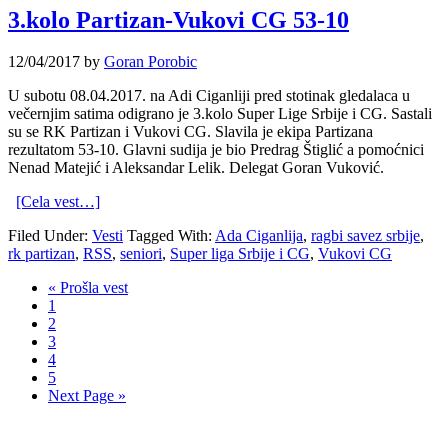
3.kolo Partizan-Vukovi CG 53-10
12/04/2017
by
Goran Porobic
U subotu 08.04.2017. na Adi Ciganliji pred stotinak gledalaca u
večernjim satima odigrano je 3.kolo Super Lige Srbije i CG. Sastali
su se RK Partizan i Vukovi CG. Slavila je ekipa Partizana
rezultatom 53-10. Glavni sudija je bio Predrag Štiglić a pomoćnici
Nenad Matejić i Aleksandar Lelik. Delegat Goran Vuković.
[Cela vest…]
Filed Under:
Vesti
Tagged With:
Ada Ciganlija
,
ragbi savez srbije
,
rk partizan
,
RSS
,
seniori
,
Super liga Srbije i CG
,
Vukovi CG
« Prošla vest
1
2
3
4
5
Next Page »