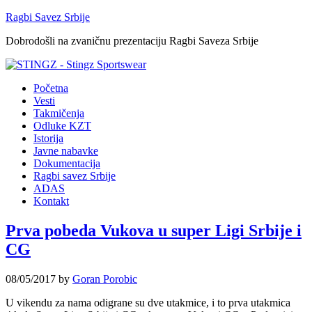
Ragbi Savez Srbije
Dobrodošli na zvaničnu prezentaciju Ragbi Saveza Srbije
Početna
Vesti
Takmičenja
Odluke KZT
Istorija
Javne nabavke
Dokumentacija
Ragbi savez Srbije
ADAS
Kontakt
Prva pobeda Vukova u super Ligi Srbije i
CG
08/05/2017
by
Goran Porobic
U vikendu za nama odigrane su dve utakmice, i to prva utakmica