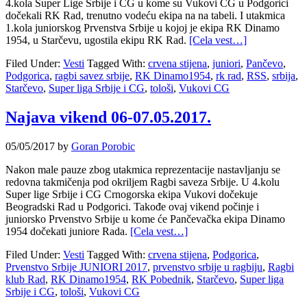
4.kola Super Lige Srbije i CG u kome su Vukovi CG u Podgorici
dočekali RK Rad, trenutno vodeću ekipa na na tabeli. I utakmica
1.kola juniorskog Prvenstva Srbije u kojoj je ekipa RK Dinamo
1954, u Starčevu, ugostila ekipu RK Rad.
[Cela vest…]
Filed Under:
Vesti
Tagged With:
crvena stijena
,
juniori
,
Pančevo
,
Podgorica
,
ragbi savez srbije
,
RK Dinamo1954
,
rk rad
,
RSS
,
srbija
,
Starčevo
,
Super liga Srbije i CG
,
tološi
,
Vukovi CG
Najava vikend 06-07.05.2017.
05/05/2017
by
Goran Porobic
Nakon male pauze zbog utakmica reprezentacije nastavljanju se
redovna takmičenja pod okriljem Ragbi saveza Srbije. U 4.kolu
Super lige Srbije i CG Crnogorska ekipa Vukovi dočekuje
Beogradski Rad u Podgorici. Takođe ovaj vikend počinje i
juniorsko Prvenstvo Srbije u kome će Pančevačka ekipa Dinamo
1954 dočekati juniore Rada.
[Cela vest…]
Filed Under:
Vesti
Tagged With:
crvena stijena
,
Podgorica
,
Prvenstvo Srbije JUNIORI 2017
,
prvenstvo srbije u ragbiju
,
Ragbi
klub Rad
,
RK Dinamo1954
,
RK Pobednik
,
Starčevo
,
Super liga
Srbije i CG
,
tološi
,
Vukovi CG