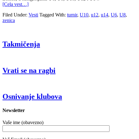
[Cela vest…]
Filed Under:
Vesti
Tagged With:
turnir
,
U10
,
u12
,
u14
,
U6
,
U8
,
zenica
Takmičenja
Vrati se na ragbi
Osnivanje klubova
Newsletter
Vaše ime (obavezno)