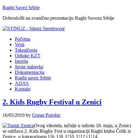
Ragbi Savez Srbije
Dobrodošli na zvaničnu prezentaciju Ragbi Saveza Srbije
Početna
Vesti
Takmičenja
Odluke KZT
Istorija
Javne nabavke
Dokumentacija
Ragbi savez Srbije
ADAS
Kontakt
2. Kids Rugby Festival u Zenici
16/05/2019
by
Goran Porobic
Ovog vikenda, tačnije u subotu 18. maja, u Zenici
se održava 2. Kids Rugby Fest u organizaciji Ragbi kluba Čelik iz
Zenice, u kategorijama U6, U8, U10, U12 i U14.