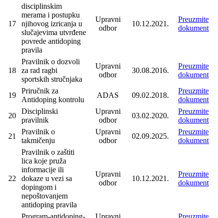
disciplinskim
merama i postupku
Upravni
Preuzmite
17
njihovog izricanja u
10.12.2021.
odbor
dokument
slučajevima utvrđene
povrede antidoping
pravila
Pravilnik o dozvoli
Upravni
Preuzmite
18
za rad ragbi
30.08.2016.
odbor
dokument
sportskih stručnjaka
Priručnik za
Preuzmite
19
ADAS
09.02.2018.
Antidoping kontrolu
dokument
Disciplinski
Upravni
Preuzmite
20
03.02.2020.
pravilnik
odbor
dokument
Pravilnik o
Upravni
Preuzmite
21
02.09.2025.
takmičenju
odbor
dokument
Pravilnik o zaštiti
lica koje pruža
informacije ili
Upravni
Preuzmite
22
dokaze u vezi sa
10.12.2021.
odbor
dokument
dopingom i
nepoštovanjem
antidoping pravila
Program-antidoping-
Upravni
Preuzmite