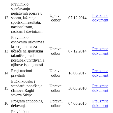
Pravilnik o
sprečavanju
negativnih pojava u
Upravni
Preuzmite
12
sportu, lažiranje
07.12.2014.
odbor
dokument
sportskih rezultata,
nacionalizam,
rasizam i šovinizam
Pravilnik o
osnovnim uslovima i
kriterijumima za
Upravni
Preuzmite
13
učešće na sportskim
07.12.2014.
odbor
dokument
takmičenjima i
postupak utvrđivanja
njihove ispunjenosti
Registracioni
Upravni
Preuzmite
14
18.06.2017.
pravilnik
odbor
dokument
Etički kodeks i
standardi ponašanja
Upravni
Preuzmite
15
30.03.2010.
članova Ragbi
odbor
dokument
saveza Srbije
Program antidoping
Upravni
Preuzmite
16
04.05.2015.
delovanja
odbor
dokument
Pravilnik o