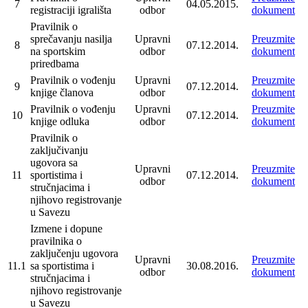
7
04.05.2015.
registraciji igrališta
odbor
dokument
Pravilnik o
sprečavanju nasilja
Upravni
Preuzmite
8
07.12.2014.
na sportskim
odbor
dokument
priredbama
Pravilnik o vođenju
Upravni
Preuzmite
9
07.12.2014.
knjige članova
odbor
dokument
Pravilnik o vođenju
Upravni
Preuzmite
10
07.12.2014.
knjige odluka
odbor
dokument
Pravilnik o
zaključivanju
ugovora sa
Upravni
Preuzmite
11
sportistima i
07.12.2014.
odbor
dokument
stručnjacima i
njihovo registrovanje
u Savezu
Izmene i dopune
pravilnika o
zaključenju ugovora
Upravni
Preuzmite
11.1
sa sportistima i
30.08.2016.
odbor
dokument
stručnjacima i
njihovo registrovanje
u Savezu