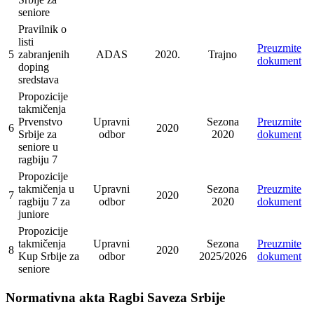
seniore
Pravilnik o
listi
Preuzmite
5
zabranjenih
ADAS
2020.
Trajno
dokument
doping
sredstava
Propozicije
takmičenja
Prvenstvo
Upravni
Sezona
Preuzmite
6
2020
Srbije za
odbor
2020
dokument
seniore u
ragbiju 7
Propozicije
takmičenja u
Upravni
Sezona
Preuzmite
7
2020
ragbiju 7 za
odbor
2020
dokument
juniore
Propozicije
takmičenja
Upravni
Sezona
Preuzmite
8
2020
Kup Srbije za
odbor
2025/2026
dokument
seniore
Normativna akta Ragbi Saveza Srbije