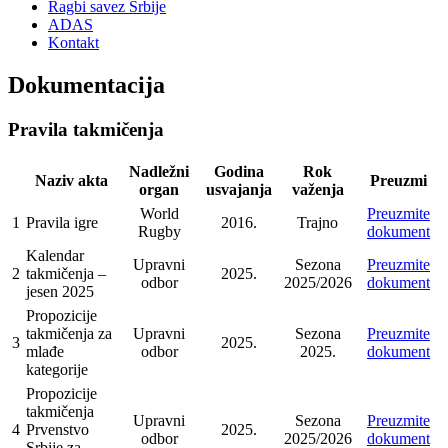
Ragbi savez Srbije
ADAS
Kontakt
Dokumentacija
Pravila takmičenja
Nadležni
Godina
Rok
Naziv akta
Preuzmi
organ
usvajanja
važenja
World
Preuzmite
1
Pravila igre
2016.
Trajno
Rugby
dokument
Kalendar
Upravni
Sezona
Preuzmite
2
takmičenja –
2025.
odbor
2025/2026
dokument
jesen 2025
Propozicije
takmičenja za
Upravni
Sezona
Preuzmite
3
2025.
mlađe
odbor
2025.
dokument
kategorije
Propozicije
takmičenja
Upravni
Sezona
Preuzmite
4
Prvenstvo
2025.
odbor
2025/2026
dokument
Srbije za