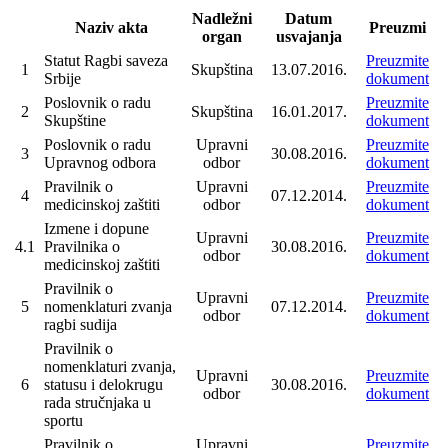
Nadležni
Datum
Naziv akta
Preuzmi
organ
usvajanja
Statut Ragbi saveza
Preuzmite
1
Skupština
13.07.2016.
Srbije
dokument
Poslovnik o radu
Preuzmite
2
Skupština
16.01.2017.
Skupštine
dokument
Poslovnik o radu
Upravni
Preuzmite
3
30.08.2016.
Upravnog odbora
odbor
dokument
Pravilnik o
Upravni
Preuzmite
4
07.12.2014.
medicinskoj zaštiti
odbor
dokument
Izmene i dopune
Upravni
Preuzmite
4.1
Pravilnika o
30.08.2016.
odbor
dokument
medicinskoj zaštiti
Pravilnik o
Upravni
Preuzmite
5
nomenklaturi zvanja
07.12.2014.
odbor
dokument
ragbi sudija
Pravilnik o
nomenklaturi zvanja,
Upravni
Preuzmite
6
statusu i delokrugu
30.08.2016.
odbor
dokument
rada stručnjaka u
sportu
Pravilnik o
Upravni
Preuzmite