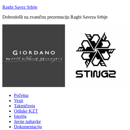
Ragbi Savez Srbije
Dobrodošli na zvaničnu prezentaciju Ragbi Saveza Srbije
Početna
Vesti
Takmičenja
Odluke KZT
Istorija
Javne nabavke
Dokumentacija