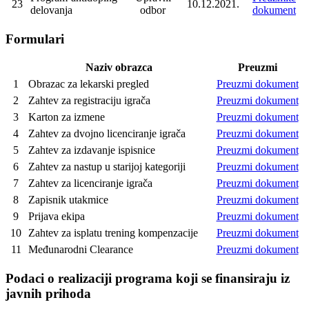
23
10.12.2021.
delovanja
odbor
dokument
Formulari
Naziv obrazca
Preuzmi
1
Obrazac za lekarski pregled
Preuzmi dokument
2
Zahtev za registraciju igrača
Preuzmi dokument
3
Karton za izmene
Preuzmi dokument
4
Zahtev za dvojno licenciranje igrača
Preuzmi dokument
5
Zahtev za izdavanje ispisnice
Preuzmi dokument
6
Zahtev za nastup u starijoj kategoriji
Preuzmi dokument
7
Zahtev za licenciranje igrača
Preuzmi dokument
8
Zapisnik utakmice
Preuzmi dokument
9
Prijava ekipa
Preuzmi dokument
10
Zahtev za isplatu trening kompenzacije
Preuzmi dokument
11
Međunarodni Clearance
Preuzmi dokument
Podaci o realizaciji programa koji se finansiraju iz
javnih prihoda