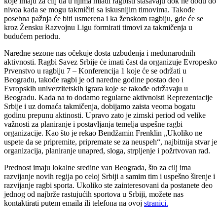
koje imaju za cilj da u njima mladi ragbisti stasavaju dok ne dođu do
nivoa kada se mogu takmičiti sa iskusnijim timovima. Takođe
posebna pažnja će biti usmerena i ka ženskom ragbiju, gde će se
kroz Žensku Razvojnu Ligu formirati timovi za takmičenja u
budućem periodu.
Naredne sezone nas očekuje dosta uzbuđenja i međunarodnih
aktivnosti. Ragbi Savez Srbije će imati čast da organizuje Evropesko
Prvenstvo u ragbiju 7 – Konferencija 1 koje će se održati u
Beogradu, takođe ragbi je od naredne godine postao deo i
Evropskih univerzitetskih igrara koje se takođe održavaju u
Beogradu. Kada na to dodamo regularne aktivnoisti Reprezentacije
Srbije i uz domaća takmičenja, dobijamo zaista veoma bogatu
godinu prepunu aktinosti. Upravo zato je zimski period od velike
važnosti za planiranje i postavljanja temelja uspešne ragbi
organizacije. Kao što je rekao Bendžamin Frenklin „Ukoliko ne
uspete da se pripremite, pripremate se za neuspeh“, najbitnija stvar je
organizacija, planiranje unapred, sloga, strpljenje i požrtvovan rad.
Prednost imaju lokalne sredine van Beograda, što za cilj ima
razvijanje novih regija po celoj Srbiji a samim tim i uspešno širenje i
razvijanje ragbi sporta. Ukoliko ste zainteresovani da postanete deo
jednog od najbrže rastujućih sportova u Srbiji, možete nas
kontaktirati putem emaila ili telefona na ovoj
stranici.