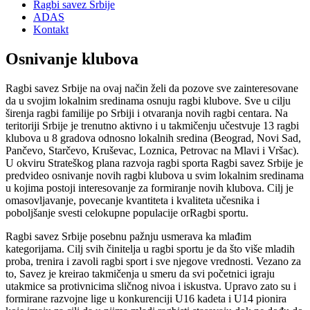
Ragbi savez Srbije
ADAS
Kontakt
Osnivanje klubova
Ragbi savez Srbije na ovaj način želi da pozove sve zainteresovane
da u svojim lokalnim sredinama osnuju ragbi klubove.
Sve u cilju
širenja ragbi familije po Srbiji i otvaranja novih ragbi centara. Na
teritoriji Srbije je trenutno aktivno i u takmičenju učestvuje 13 ragbi
klubova u 8 gradova odnosno lokalnih sredina (Beograd, Novi Sad,
Pančevo, Starčevo, Kruševac, Loznica, Petrovac na Mlavi i Vršac).
U okviru Strateškog plana razvoja ragbi sporta Ragbi savez Srbije je
predvideo osnivanje novih ragbi klubova u svim lokalnim sredinama
u kojima postoji interesovanje za formiranje novih klubova. Cilj je
omasovljavanje, povecanje kvantiteta i kvaliteta učesnika i
poboljšanje svesti celokupne populacije orRagbi sportu.
Ragbi savez Srbije posebnu pažnju usmerava ka mlađim
kategorijama. Cilj svih činitelja u ragbi sportu je da što više mladih
proba, trenira i zavoli ragbi sport i sve njegove vrednosti. Vezano za
to, Savez je kreirao takmičenja u smeru da svi početnici igraju
utakmice sa protivnicima sličnog nivoa i iskustva. Upravo zato su i
formirane razvojne lige u konkurenciji U16 kadeta i U14 pionira