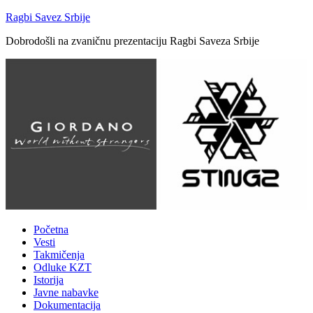
Ragbi Savez Srbije
Dobrodošli na zvaničnu prezentaciju Ragbi Saveza Srbije
Početna
Vesti
Takmičenja
Odluke KZT
Istorija
Javne nabavke
Dokumentacija