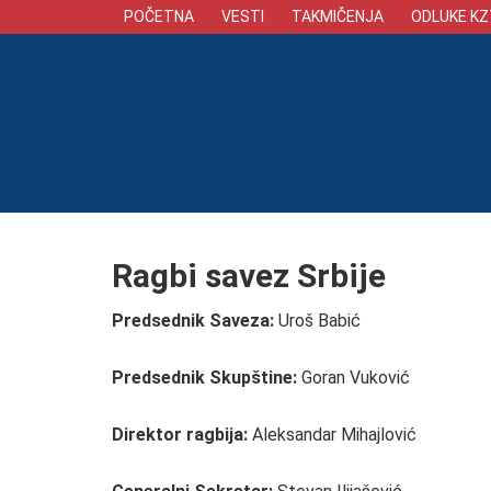
POČETNA
VESTI
TAKMIČENJA
ODLUKE KZ
Ragbi savez Srbije
Predsednik Saveza:
Uroš Babić
Predsednik Skupštine:
Goran Vuković
Direktor ragbija:
Aleksandar Mihajlović