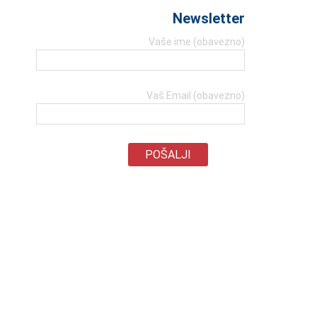
Newsletter
Vaše ime (obavezno)
Vaš Email (obavezno)