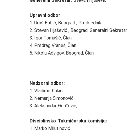
Generalni Sekretar:
Stevan Ilijašević
Upravni odbor:
1. Uroš Babić, Beograd , Predsednik
2. Stevan Ilijašević , Beograd, Generalni Sekretar
3. Igor Tomašić, Član
4. Predrag Vraneš, Član
5. Nikola Advigov, Beograd, Član
Nadzorni odbor:
1. Vladimir Đukić,
2. Nemanja Simonović,
3. Aleksandar Đorđević,
Disciplinsko-Takmičarska komisija:
1. Marko Milutinović