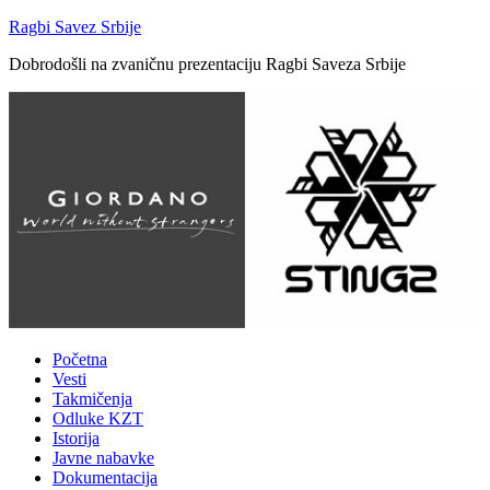
Ragbi Savez Srbije
Dobrodošli na zvaničnu prezentaciju Ragbi Saveza Srbije
Početna
Vesti
Takmičenja
Odluke KZT
Istorija
Javne nabavke
Dokumentacija