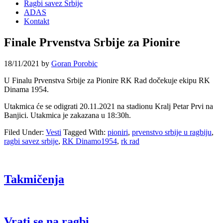
Ragbi savez Srbije
ADAS
Kontakt
Finale Prvenstva Srbije za Pionire
18/11/2021
by
Goran Porobic
U Finalu Prvenstva Srbije za Pionire RK Rad dočekuje ekipu RK
Dinama 1954.
Utakmica će se odigrati 20.11.2021 na stadionu Kralj Petar Prvi na
Banjici. Utakmica je zakazana u 18:30h.
Filed Under:
Vesti
Tagged With:
pioniri
,
prvenstvo srbije u ragbiju
,
ragbi savez srbije
,
RK Dinamo1954
,
rk rad
Takmičenja
Vrati se na ragbi