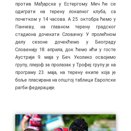
против Мађарске у Естергому. Меч ће се
одиграти на терену локалног клуба, са
почетком у 14 часова. А 25. октобра ћемо у
Панчеву, на главном терену градског
стадиона дочекати Словачку. У пролећном
делу сезоне дочекћемо у Београду
Словенију 18. априла, док ћемо ићи у госте
Аустрији 9. маја у Беч. Уколико освојимо
групу, плејоф за пролазак у Трофеј групу је на
програму 23. маја, на терену екипе која је
боље пласирана на општој таблици Европске
рагби федерације.