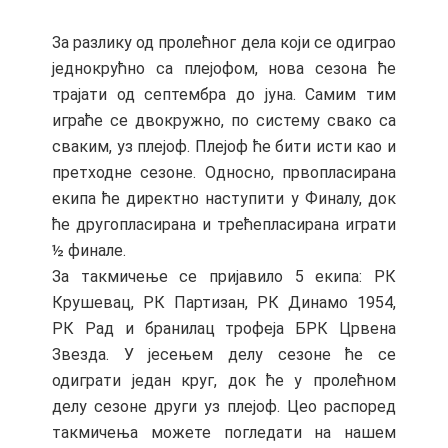
За разлику од пролећног дела који се одиграо
једнокрућно са плејофом, нова сезона ће
трајати од септембра до јуна. Самим тим
играће се двокружно, по систему свако са
сваким, уз плејоф. Плејоф ће бити исти као и
претходне сезоне. Односно, првопласирана
екипа ће директно наступити у Финалу, док
ће другопласирана и трећепласирана играти
½ финале.
За такмичење се пријавило 5 екипа: РК
Крушевац, РК Партизан, РК Динамо 1954,
РК Рад и бранилац трофеја БРК Црвена
Звезда. У јесењем делу сезоне ће се
одиграти један круг, док ће у пролећном
делу сезоне други уз плејоф. Цео распоред
такмичења можете погледати на нашем