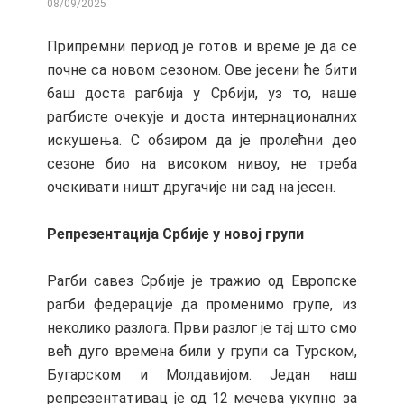
08/09/2025
BY
Припремни период је готов и време је да се
почне са новом сезоном. Ове јесени ће бити
баш доста рагбија у Србији, уз то, наше
рагбисте очекује и доста интернационалних
искушења. С обзиром да је пролећни део
сезоне био на високом нивоу, не треба
очекивати ништ другачије ни сад на јесен.
Репрезентација Србије у новој групи
Рагби савез Србије је тражио од Европске
рагби федерације да променимо групе, из
неколико разлога. Први разлог је тај што смо
већ дуго времена били у групи са Турском,
Бугарском и Молдавијом. Један наш
репрезентативац је од 12 мечева укупно за