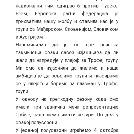
национални тим, одиграо 6 против Турске.
Елем, Европска рагби федерација је
прихватила нашу молбу и ставила нас је у
групи са Мађарском, Словенијом, Словачком
и Аустријом.
Напомињемо да је се пре почетка
такмичења сваки савез изјашњава да ли
жели да напредује у плејоф за Трофеј групу.
Ми смо се изјаснили да желимо и наша
амбиција је да освојимо групи и пласирамо
се у плејоф и боримо за пласман у Трофеј
групи.
У односу на претходну сезону када смо
имали три званична меча репрезентације
Србије, сада жемо имати четири. По два у
свакој полусезони.
У јесењој полусезони играћемо 4. октобра