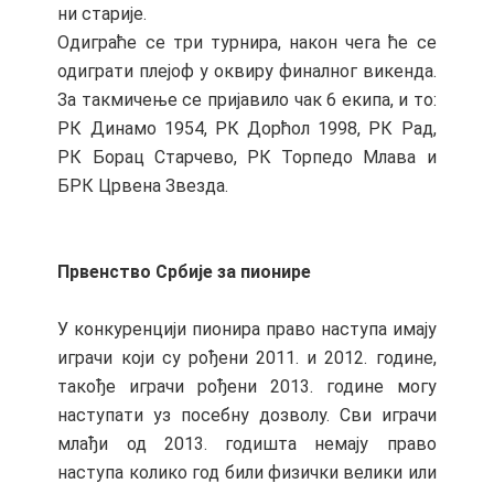
ни старије.
Одиграће се три турнира, након чега ће се
одиграти плејоф у оквиру финалног викенда.
За такмичење се пријавило чак 6 екипа, и то:
РК Динамо 1954, РК Дорћол 1998, РК Рад,
РК Борац Старчево, РК Торпедо Млава и
БРК Црвена Звезда.
Првенство Србије за пионире
У конкуренцији пионира право наступа имају
играчи који су рођени 2011. и 2012. године,
такође играчи рођени 2013. године могу
наступати уз посебну дозволу. Сви играчи
млађи од 2013. годишта немају право
наступа колико год били физички велики или