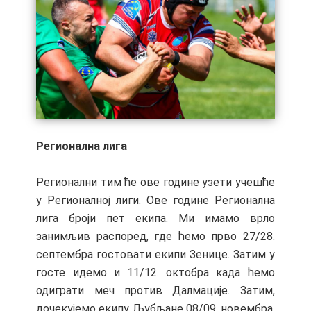
Регионална лига
Регионални тим ће ове године узети учешће
у Регионалној лиги. Ове године Регионална
лига броји пет екипа. Ми имамо врло
занимљив распоред, где ћемо прво 27/28.
септембра гостовати екипи Зенице. Затим у
госте идемо и 11/12. октобра када ћемо
одиграти меч против Далмације. Затим,
дочекујемо екипу Љубљане 08/09. новембра,