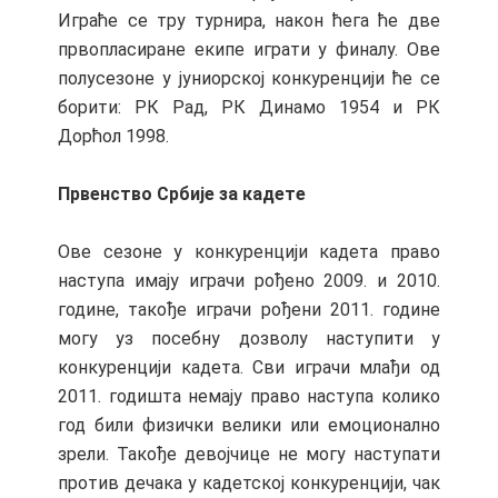
Играће се тру турнира, након ћега ће две
првопласиране екипе играти у финалу. Ове
полусезоне у јуниорској конкуренцији ће се
борити: РК Рад, РК Динамо 1954 и РК
Дорћол 1998.
Првенство Србије за кадете
Ове сезоне у конкуренцији кадета право
наступа имају играчи рођено 2009. и 2010.
године, такође играчи рођени 2011. године
могу уз посебну дозволу наступити у
конкуренцији кадета. Сви играчи млађи од
2011. годишта немају право наступа колико
год били физички велики или емоционално
зрели. Такође девојчице не могу наступати
против дечака у кадетској конкуренцији, чак