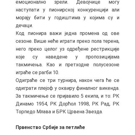
емоционално зрели. Девојчице могу
наступати у пионирској конкуренцији али
морају бити у годиштима у којима су и
дечаци.
Код пионира важи једна промена од ове
сезоне. Више неће играти преко пола терена,
него преко целог уз одређене рестрикције
које су наведене у пропозицијама
такмичења. Као и претходне полусезоне
играће се рагби 10.
Одиграће се три турнира, након чега ће се
одиграти плејоф у оквиру финалног викенда.
За такмичење се пријавило 5 екипа, и то: РК
Динамо 1954, РК Дорћол 1998, РК Рад, РК
Торпедо Млава и БРК Црвена Звезда.
Првенство Србије за петлиће