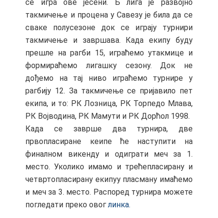
се игра ове јесени. Б лига је развојно
такмичење и процена у Савезу је била да се
сваке полусезоне док се играју турнири
такмичење и завршава. Када екипу буду
прешле на рагби 15, играћемо утакмице и
формираћемо лигашку сезону. Док не
дођемо на тај ниво играћемо турнире у
рагбију 12. За такмичење се пријавило пет
екипа, и то: РК Лозница, РК Торпедо Млава,
РК Војводина, РК Мамути и РК Дорћол 1998.
Када се заврше два турнира, две
првопласиране кеипе ће наступити на
финалном викенду и одиграти меч за 1.
место. Уколико имамо и трећепласирану и
четвртопласирану екипуу пласману имаћемо
и меч за 3. место. Распоред турнира можете
погледати преко овог
линка.