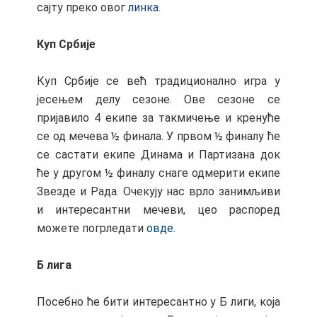
сајту преко овог
линка.
Куп Србије
Куп Србије се већ традиционално игра у
јесењем делу сезоне. Ове сезоне се
пријавило 4 екипе за такмичење и кренуће
се од мечева ½ финала. У првом ½ финалу ће
се састати екипе Динама и Партизана док
ће у другом ½ финалу снаге одмерити екипе
Звезде и Рада. Очекују нас врло занимљиви
и интересантни мечеви, цео распоред
можете погрледати
овде.
Б лига
Посебно ће бити интересантно у Б лиги, која