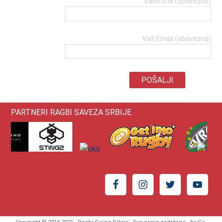
Vaše ime (obavezno)
Vaš Email (obavezno)
PARTNERI RAGBI SAVEZA SRBIJE