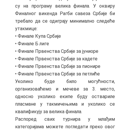
су на програму велика финала. У оквиру
Финалног викенда Рагби савеза Србије би
требало да се одиграју минимално следеће
утакмице:
• Финале Купа Србије
• Финале Б лиге
• Финале Првенства Србије за јуниоре
• Финале Првенства Србије за кадете
• Финале Првенства Србије за пионире
• Финале Првенства Србије за петлиће
Уколико буде било могућности,
организоваћемо и мечеве за 3. место,
односно уколико екипе буду оствариле
пласмане у такмичењима и уколико се
квалификују за велика финала.
Распоред свих турнира у млађим
категоријама можете погледати преко овог