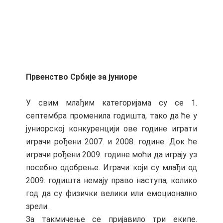
Првенство Србије за јуниоре
У свим млађим категоријама су се 1.
септембра променила годишта, тако да ће у
јуниорској конкуренцији ове године играти
играчи рођени 2007. и 2008. године. Док ће
играчи рођени 2009. године моћи да играју уз
посебно одобрење. Играчи који су млађи од
2009. годишта немају право наступа, колико
год да су физички велики или емоционално
зрели.
За такмичење се пријавило три екипе.