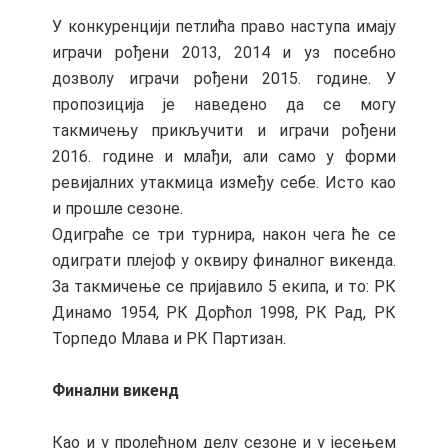
У конкуренцији петлића право наступа имају
играчи рођени 2013, 2014 и уз посебно
дозволу играчи рођени 2015. године. У
пропозиција је наведено да се могу
такмичењу прикључити и играчи рођени
2016. године и млађи, али само у форми
ревијалних утакмица између себе. Исто као
и прошле сезоне.
Одиграће се три турнира, након чега ће се
одиграти плејоф у оквиру финалног викенда.
За такмичење се пријавило 5 екипа, и то: РК
Динамо 1954, РК Дорћол 1998, РК Рад, РК
Торпедо Млава и РК Партизан.
Финални викенд
Као и у пролећном делу сезоне и у јесењем