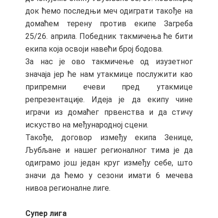
док ћемо последњи меч одиграти такође на
домаћем терену против екипе Загреба
25/26. априла. Победник такмичења ће бити
екипа која освоји навећи број бодова.
За нас је ово такмичење од изузетног
значаја јер ће нам утакмице послужити као
припремни ечеви пред утакмице
репрезентације. Идеја је да екипу чине
играчи из домаћег првенства и да стичу
искуство на међународној сцени.
Такође, договор између екипа Зенице,
Љубљане и нашег регионалног тима је да
одиграмо још један круг између себе, што
значи да ћемо у сезони имати 6 мечева
нивоа регионалне лиге.
Супер лига