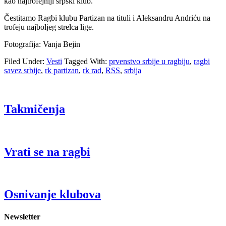
kao najtrofejniji srpski klub.
Čestitamo Ragbi klubu Partizan na tituli i Aleksandru Andriću na
trofeju najboljeg strelca lige.
Fotografija: Vanja Bejin
Filed Under:
Vesti
Tagged With:
prvenstvo srbije u ragbiju
,
ragbi
savez srbije
,
rk partizan
,
rk rad
,
RSS
,
srbija
Takmičenja
Vrati se na ragbi
Osnivanje klubova
Newsletter