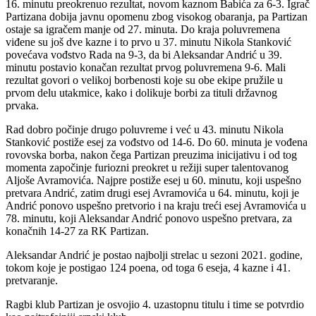
16. minutu preokrenuo rezultat, novom kaznom Babića za 6-3. Igrač
Partizana dobija javnu opomenu zbog visokog obaranja, pa Partizan
ostaje sa igračem manje od 27. minuta. Do kraja poluvremena
viđene su još dve kazne i to prvo u 37. minutu Nikola Stanković
povećava vođstvo Rada na 9-3, da bi Aleksandar Andrić u 39.
minutu postavio konačan rezultat prvog poluvremena 9-6. Mali
rezultat govori o velikoj borbenosti koje su obe ekipe pružile u
prvom delu utakmice, kako i dolikuje borbi za tituli državnog
prvaka.
Rad dobro počinje drugo poluvreme i već u 43. minutu Nikola
Stanković postiže esej za vođstvo od 14-6. Do 60. minuta je vođena
rovovska borba, nakon čega Partizan preuzima inicijativu i od tog
momenta započinje furiozni preokret u režiji super talentovanog
Aljoše Avramovića. Najpre postiže esej u 60. minutu, koji uspešno
pretvara Andrić, zatim drugi esej Avramovića u 64. minutu, koji je
Andrić ponovo uspešno pretvorio i na kraju treći esej Avramovića u
78. minutu, koji Aleksandar Andrić ponovo uspešno pretvara, za
konačnih 14-27 za RK Partizan.
Aleksandar Andrić je postao najbolji strelac u sezoni 2021. godine,
tokom koje je postigao 124 poena, od toga 6 eseja, 4 kazne i 41.
pretvaranje.
Ragbi klub Partizan je osvojio 4. uzastopnu titulu i time se potvrdio