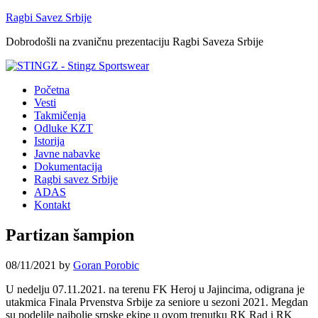
Ragbi Savez Srbije
Dobrodošli na zvaničnu prezentaciju Ragbi Saveza Srbije
Početna
Vesti
Takmičenja
Odluke KZT
Istorija
Javne nabavke
Dokumentacija
Ragbi savez Srbije
ADAS
Kontakt
Partizan šampion
08/11/2021
by
Goran Porobic
U nedelju 07.11.2021. na terenu FK Heroj u Jajincima, odigrana je
utakmica Finala Prvenstva Srbije za seniore u sezoni 2021. Megdan
su podelile najbolje srpske ekipe u ovom trenutku RK Rad i RK