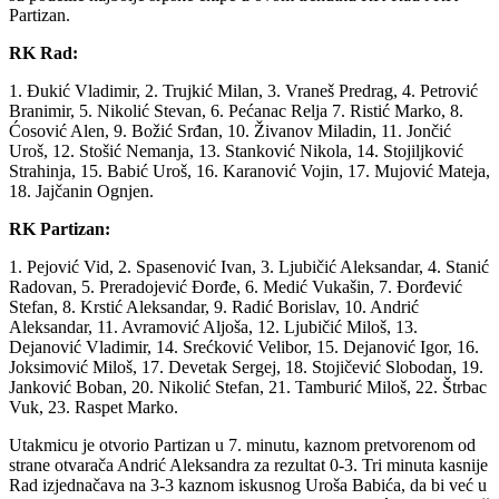
Partizan.
RK Rad:
1. Đukić Vladimir, 2. Trujkić Milan, 3. Vraneš Predrag, 4. Petrović
Branimir, 5. Nikolić Stevan, 6. Pećanac Relja 7. Ristić Marko, 8.
Ćosović Alen, 9. Božić Srđan, 10. Živanov Miladin, 11. Jončić
Uroš, 12. Stošić Nemanja, 13. Stanković Nikola, 14. Stojiljković
Strahinja, 15. Babić Uroš, 16. Karanović Vojin, 17. Mujović Mateja,
18. Jajčanin Ognjen.
RK Partizan:
1. Pejović Vid, 2. Spasenović Ivan, 3. Ljubičić Aleksandar, 4. Stanić
Radovan, 5. Preradojević Đorđe, 6. Medić Vukašin, 7. Đorđević
Stefan, 8. Krstić Aleksandar, 9. Radić Borislav, 10. Andrić
Aleksandar, 11. Avramović Aljoša, 12. Ljubičić Miloš, 13.
Dejanović Vladimir, 14. Srećković Velibor, 15. Dejanović Igor, 16.
Joksimović Miloš, 17. Devetak Sergej, 18. Stojičević Slobodan, 19.
Janković Boban, 20. Nikolić Stefan, 21. Tamburić Miloš, 22. Štrbac
Vuk, 23. Raspet Marko.
Utakmicu je otvorio Partizan u 7. minutu, kaznom pretvorenom od
strane otvarača Andrić Aleksandra za rezultat 0-3. Tri minuta kasnije
Rad izjednačava na 3-3 kaznom iskusnog Uroša Babića, da bi već u