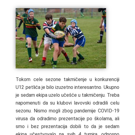
Tokom cele sezone takmičenje u konkurenciji
U12 petlića je bilo izuzetno interesantno. Ukupno
je sedam ekipa uzelo učešće u takmičenju. Treba
napomenuti da su klubovi lavovski odradili celu
sezonu.
Nismo mogli zbog pandemije COVID-19
virusa da odradimo prezentacije po školama, ali
smo i bez prezentacija dobili to da je sedam
ekipa učestvovalo na svih 4 turnira, odnosno