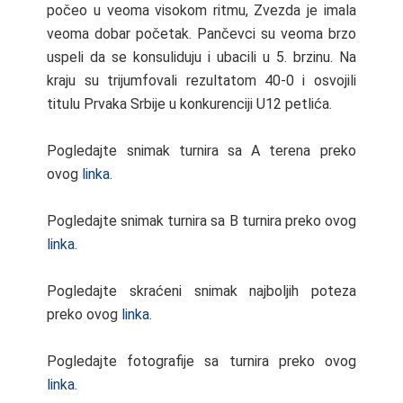
počeo u veoma visokom ritmu, Zvezda je imala
veoma dobar početak. Pančevci su veoma brzo
uspeli da se konsuliduju i ubacili u 5. brzinu. Na
kraju su trijumfovali rezultatom 40-0 i osvojili
titulu Prvaka Srbije u konkurenciji U12 petlića.
Pogledajte snimak turnira sa A terena preko
ovog
linka.
Pogledajte snimak turnira sa B turnira preko ovog
linka.
Pogledajte skraćeni snimak najboljih poteza
preko ovog
linka.
Pogledajte fotografije sa turnira preko ovog
linka.