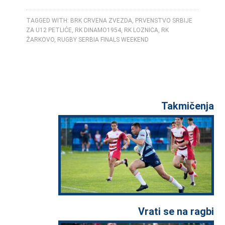
TAGGED WITH:
BRK CRVENA ZVEZDA
,
PRVENSTVO SRBIJE
ZA U12 PETLIĆE
,
RK DINAMO1954
,
RK LOZNICA
,
RK
ŽARKOVO
,
RUGBY SERBIA FINALS WEEKEND
Takmičenja
Vrati se na ragbi