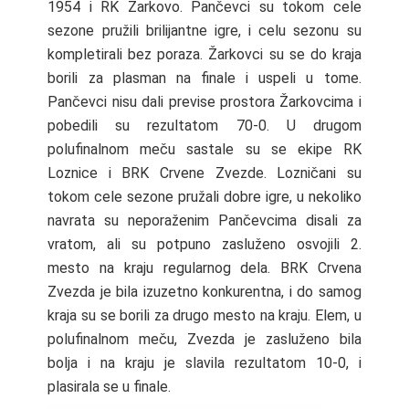
1954 i RK Žarkovo. Pančevci su tokom cele
sezone pružili brilijantne igre, i celu sezonu su
kompletirali bez poraza. Žarkovci su se do kraja
borili za plasman na finale i uspeli u tome.
Pančevci nisu dali previse prostora Žarkovcima i
pobedili su rezultatom 70-0. U drugom
polufinalnom meču sastale su se ekipe RK
Loznice i BRK Crvene Zvezde. Lozničani su
tokom cele sezone pružali dobre igre, u nekoliko
navrata su neporaženim Pančevcima disali za
vratom, ali su potpuno zasluženo osvojili 2.
mesto na kraju regularnog dela. BRK Crvena
Zvezda je bila izuzetno konkurentna, i do samog
kraja su se borili za drugo mesto na kraju. Elem, u
polufinalnom meču, Zvezda je zasluženo bila
bolja i na kraju je slavila rezultatom 10-0, i
plasirala se u finale.