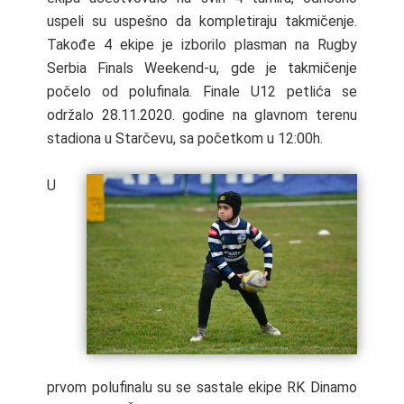
uspeli su uspešno da kompletiraju takmičenje.
Takođe 4 ekipe je izborilo plasman na Rugby
Serbia Finals Weekend-u, gde je takmičenje
počelo od polufinala. Finale U12 petlića se
održalo 28.11.2020. godine na glavnom terenu
stadiona u Starčevu, sa početkom u 12:00h.
U
prvom polufinalu su se sastale ekipe RK Dinamo