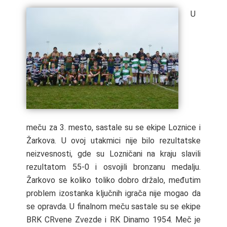
U
meču za 3. mesto, sastale su se ekipe Loznice i
Žarkova. U ovoj utakmici nije bilo rezultatske
neizvesnosti, gde su Lozničani na kraju slavili
rezultatom 55-0 i osvojili bronzanu medalju.
Žarkovo se koliko toliko dobro držalo, međutim
problem izostanka ključnih igrača nije mogao da
se opravda. U finalnom meču sastale su se ekipe
BRK CRvene Zvezde i RK Dinamo 1954. Meč je