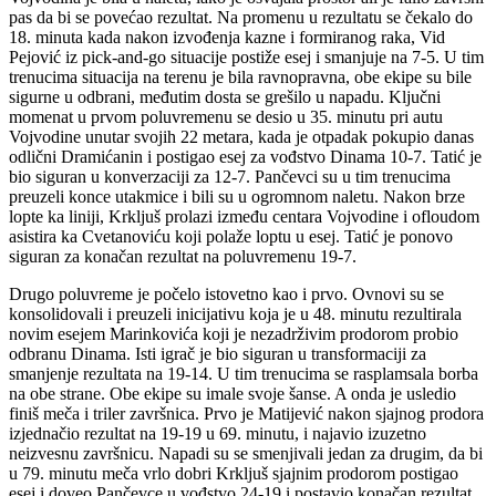
pas da bi se povećao rezultat. Na promenu u rezultatu se čekalo do
18. minuta kada nakon izvođenja kazne i formiranog raka, Vid
Pejović iz pick-and-go situacije postiže esej i smanjuje na 7-5. U tim
trenucima situacija na terenu je bila ravnopravna, obe ekipe su bile
sigurne u odbrani, međutim dosta se grešilo u napadu. Ključni
momenat u prvom poluvremenu se desio u 35. minutu pri autu
Vojvodine unutar svojih 22 metara, kada je otpadak pokupio danas
odlični Dramićanin i postigao esej za vođstvo Dinama 10-7. Tatić je
bio siguran u konverzaciji za 12-7. Pančevci su u tim trenucima
preuzeli konce utakmice i bili su u ogromnom naletu. Nakon brze
lopte ka liniji, Krkljuš prolazi između centara Vojvodine i ofloudom
asistira ka Cvetanoviću koji polaže loptu u esej. Tatić je ponovo
siguran za konačan rezultat na poluvremenu 19-7.
Drugo poluvreme je počelo istovetno kao i prvo. Ovnovi su se
konsolidovali i preuzeli inicijativu koja je u 48. minutu rezultirala
novim esejem Marinkovića koji je nezadrživim prodorom probio
odbranu Dinama. Isti igrač je bio siguran u transformaciji za
smanjenje rezultata na 19-14. U tim trenucima se rasplamsala borba
na obe strane. Obe ekipe su imale svoje šanse. A onda je usledio
finiš meča i triler završnica. Prvo je Matijević nakon sjajnog prodora
izjednačio rezultat na 19-19 u 69. minutu, i najavio izuzetno
neizvesnu završnicu. Napadi su se smenjivali jedan za drugim, da bi
u 79. minutu meča vrlo dobri Krkljuš sjajnim prodorom postigao
esej i doveo Pančevce u vođstvo 24-19 i postavio konačan rezultat.