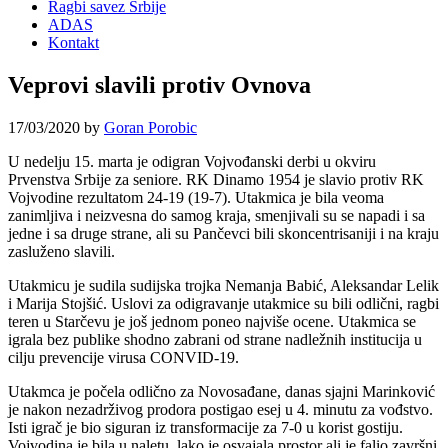
Ragbi savez Srbije
ADAS
Kontakt
Veprovi slavili protiv Ovnova
17/03/2020
by
Goran Porobic
U nedelju 15. marta je odigran Vojvođanski derbi u okviru
Prvenstva Srbije za seniore. RK Dinamo 1954 je slavio protiv RK
Vojvodine rezultatom 24-19 (19-7). Utakmica je bila veoma
zanimljiva i neizvesna do samog kraja, smenjivali su se napadi i sa
jedne i sa druge strane, ali su Pančevci bili skoncentrisaniji i na kraju
zasluženo slavili.
Utakmicu je sudila sudijska trojka Nemanja Babić, Aleksandar Lelik
i Marija Stojšić. Uslovi za odigravanje utakmice su bili odlični, ragbi
teren u Starčevu je još jednom poneo najviše ocene. Utakmica se
igrala bez publike shodno zabrani od strane nadležnih institucija u
cilju prevencije virusa CONVID-19.
Utakmca je počela odlično za Novosađane, danas sjajni Marinković
je nakon nezadrživog prodora postigao esej u 4. minutu za vođstvo.
Isti igrač je bio siguran iz transformacije za 7-0 u korist gostiju.
Vojvodina je bila u naletu, lako je osvajala prostor ali je falio završni