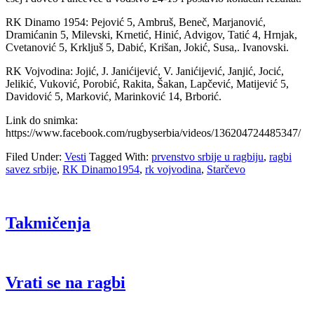
RK Dinamo 1954: Pejović 5, Ambruš, Beneč, Marjanović,
Dramićanin 5, Milevski, Krnetić, Hinić, Advigov, Tatić 4, Hrnjak,
Cvetanović 5, Krkljuš 5, Dabić, Krišan, Jokić, Susa,. Ivanovski.
RK Vojvodina: Jojić, J. Janićijević, V. Janićijević, Janjić, Jocić,
Jelikić, Vuković, Porobić, Rakita, Šakan, Lapčević, Matijević 5,
Davidović 5, Marković, Marinković 14, Brborić.
Link do snimka:
https://www.facebook.com/rugbyserbia/videos/136204724485347/
Filed Under:
Vesti
Tagged With:
prvenstvo srbije u ragbiju
,
ragbi
savez srbije
,
RK Dinamo1954
,
rk vojvodina
,
Starčevo
Takmičenja
Vrati se na ragbi