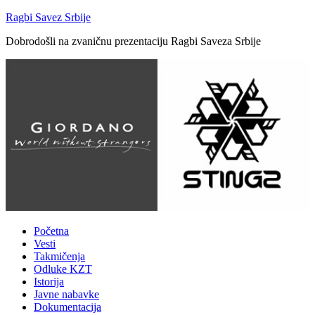
Ragbi Savez Srbije
Dobrodošli na zvaničnu prezentaciju Ragbi Saveza Srbije
Početna
Vesti
Takmičenja
Odluke KZT
Istorija
Javne nabavke
Dokumentacija