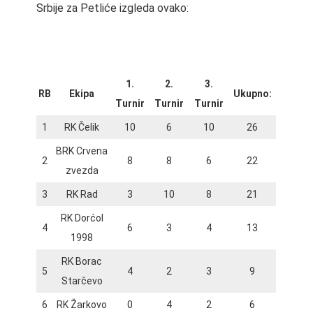
Srbije za Petliće izgleda ovako:
1.
2.
3.
RB
Ekipa
Ukupno:
Turnir
Turnir
Turnir
1
RK Čelik
10
6
10
26
BRK Crvena
2
8
8
6
22
zvezda
3
RK Rad
3
10
8
21
RK Dorćol
4
6
3
4
13
1998
RK Borac
5
4
2
3
9
Starčevo
6
RK Žarkovo
0
4
2
6