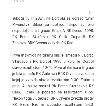
16/11/2021
BY
U
subotu 13.11.2021. na Dorćolu se održao turnir
Prvenstva Srbije za petliće. Ekipe su bile
raspodeljene u 2 grupe. Grupa A: RK Dorćol 1998,
RK Borac Starčevo, RK Čelik. Grupa B: RK
Žarkovo, BRK Crvena zvezda, RK Rad.
Prva utakmica na turniru bila je između RK Borac
Starčevo i RK Dorćol 1998 u kojoj je Dorćol
slavio rezultatom 10-40. Prva utakmica u B grupi
je bila između RK Žarkova i BRK Crvene zvezde u
kojoj je zvezda slavila rezultatom 0-30. Zatim u
grupi A su se sastali RK Borac Starčevo i RK
Čelik, i čelik je pobedio sa rezultatom 0-55.
Nakon toga u utakmici BRK Crvena zvezda protiv
RK Rada, Rad je pobedio rezultatom 5-20.