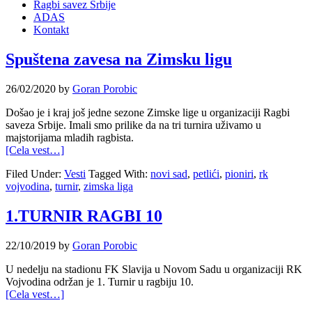
Ragbi savez Srbije
ADAS
Kontakt
Spuštena zavesa na Zimsku ligu
26/02/2020
by
Goran Porobic
Došao je i kraj još jedne sezone Zimske lige u organizaciji Ragbi
saveza Srbije. Imali smo prilike da na tri turnira uživamo u
majstorijama mladih ragbista.
[Cela vest…]
Filed Under:
Vesti
Tagged With:
novi sad
,
petlići
,
pioniri
,
rk
vojvodina
,
turnir
,
zimska liga
1.TURNIR RAGBI 10
22/10/2019
by
Goran Porobic
U nedelju na stadionu FK Slavija u Novom Sadu u organizaciji RK
Vojvodina održan je 1. Turnir u ragbiju 10.
[Cela vest…]