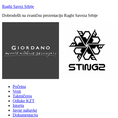
Ragbi Savez Srbije
Dobrodošli na zvaničnu prezentaciju Ragbi Saveza Srbije
Početna
Vesti
Takmičenja
Odluke KZT
Istorija
Javne nabavke
Dokumentacija