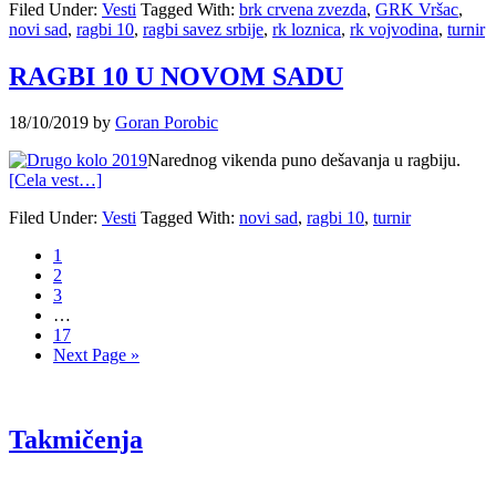
Filed Under:
Vesti
Tagged With:
brk crvena zvezda
,
GRK Vršac
,
novi sad
,
ragbi 10
,
ragbi savez srbije
,
rk loznica
,
rk vojvodina
,
turnir
RAGBI 10 U NOVOM SADU
18/10/2019
by
Goran Porobic
Narednog vikenda puno dešavanja u ragbiju.
[Cela vest…]
Filed Under:
Vesti
Tagged With:
novi sad
,
ragbi 10
,
turnir
1
2
3
…
17
Next Page »
Takmičenja