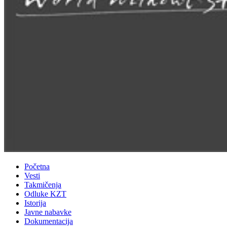
Početna
Vesti
Takmičenja
Odluke KZT
Istorija
Javne nabavke
Dokumentacija