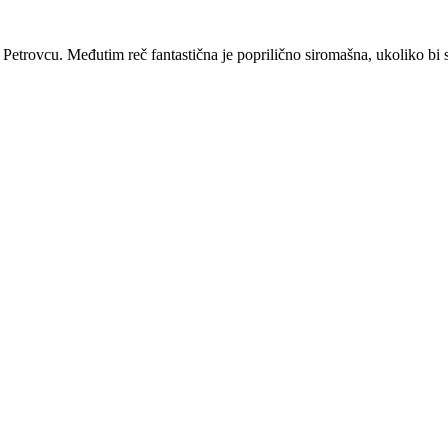
u Petrovcu. Međutim reč fantastična je poprilično siromašna, ukoliko bi