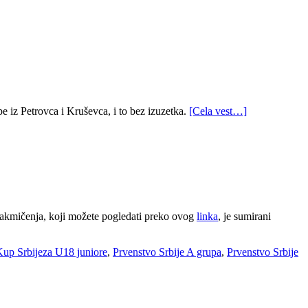
pe iz Petrovca i Kruševca, i to bez izuzetka.
[Cela vest…]
 takmičenja, koji možete pogledati preko ovog
linka
, je sumirani
up Srbijeza U18 juniore
,
Prvenstvo Srbije A grupa
,
Prvenstvo Srbije