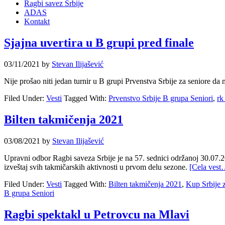
Ragbi savez Srbije
ADAS
Kontakt
Sjajna uvertira u B grupi pred finale
03/11/2021
by
Stevan Ilijašević
Nije prošao niti jedan turnir u B grupi Prvenstva Srbije za seniore da 
Filed Under:
Vesti
Tagged With:
Prvenstvo Srbije B grupa Seniori
,
rk
Bilten takmičenja 2021
03/08/2021
by
Stevan Ilijašević
Upravni odbor Ragbi saveza Srbije je na 57. sednici održanoj 30.07.2
izveštaj svih takmičarskih aktivnosti u prvom delu sezone.
[Cela vest
Filed Under:
Vesti
Tagged With:
Bilten takmičenja 2021
,
Kup Srbije 
B grupa Seniori
Ragbi spektakl u Petrovcu na Mlavi