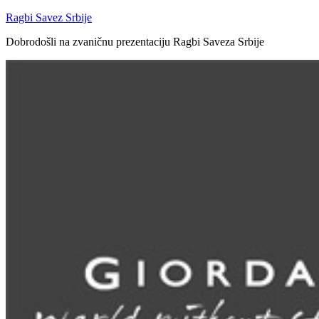
Ragbi Savez Srbije
Dobrodošli na zvaničnu prezentaciju Ragbi Saveza Srbije