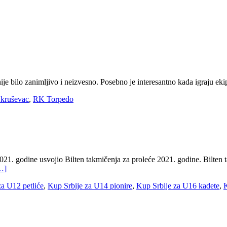
nije bilo zanimljivo i neizvesno. Posebno je interesantno kada igraju eki
 kruševac
,
RK Torpedo
021. godine usvojio Bilten takmičenja za proleće 2021. godine. Bilten
…]
za U12 petliće
,
Kup Srbije za U14 pionire
,
Kup Srbije za U16 kadete
,
K