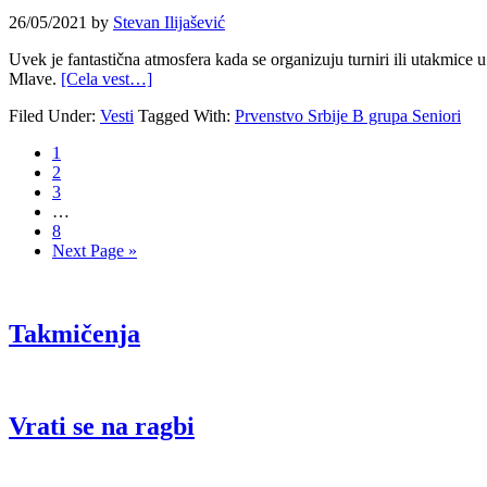
26/05/2021
by
Stevan Ilijašević
Uvek je fantastična atmosfera kada se organizuju turniri ili utakmice 
Mlave.
[Cela vest…]
Filed Under:
Vesti
Tagged With:
Prvenstvo Srbije B grupa Seniori
1
2
3
…
8
Next Page »
Takmičenja
Vrati se na ragbi