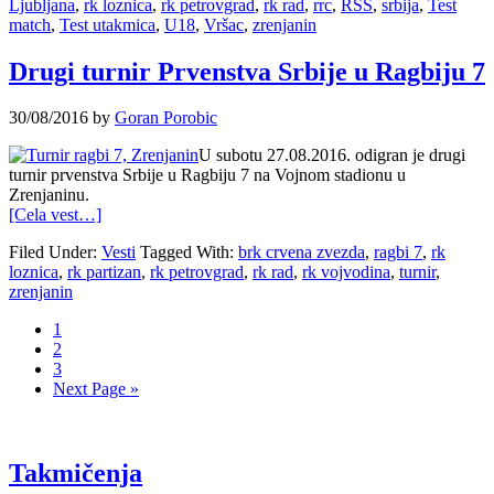
Ljubljana
,
rk loznica
,
rk petrovgrad
,
rk rad
,
rrc
,
RSS
,
srbija
,
Test
match
,
Test utakmica
,
U18
,
Vršac
,
zrenjanin
Drugi turnir Prvenstva Srbije u Ragbiju 7
30/08/2016
by
Goran Porobic
U subotu 27.08.2016. odigran je drugi
turnir prvenstva Srbije u Ragbiju 7 na Vojnom stadionu u
Zrenjaninu.
[Cela vest…]
Filed Under:
Vesti
Tagged With:
brk crvena zvezda
,
ragbi 7
,
rk
loznica
,
rk partizan
,
rk petrovgrad
,
rk rad
,
rk vojvodina
,
turnir
,
zrenjanin
1
2
3
Next Page »
Takmičenja