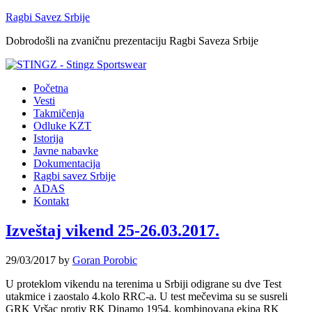
Ragbi Savez Srbije
Dobrodošli na zvaničnu prezentaciju Ragbi Saveza Srbije
Početna
Vesti
Takmičenja
Odluke KZT
Istorija
Javne nabavke
Dokumentacija
Ragbi savez Srbije
ADAS
Kontakt
Izveštaj vikend 25-26.03.2017.
29/03/2017
by
Goran Porobic
U proteklom vikendu na terenima u Srbiji odigrane su dve Test
utakmice i zaostalo 4.kolo RRC-a. U test mečevima su se susreli
GRK Vršac protiv RK Dinamo 1954, kombinovana ekipa RK