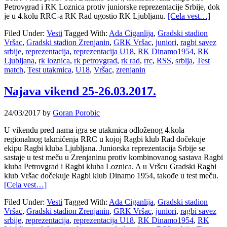
Petrovgrad i RK Loznica protiv juniorske reprezentacije Srbije, dok
je u 4.kolu RRC-a RK Rad ugostio RK Ljubljanu.
[Cela vest…]
Filed Under:
Vesti
Tagged With:
Ada Ciganlija
,
Gradski stadion
Vršac
,
Gradski stadion Zrenjanin
,
GRK Vršac
,
juniori
,
ragbi savez
srbije
,
reprezentacija
,
reprezentacija U18
,
RK Dinamo1954
,
RK
Ljubljana
,
rk loznica
,
rk petrovgrad
,
rk rad
,
rrc
,
RSS
,
srbija
,
Test
match
,
Test utakmica
,
U18
,
Vršac
,
zrenjanin
Najava vikend 25-26.03.2017.
24/03/2017
by
Goran Porobic
U vikendu pred nama igra se utakmica odloženog 4.kola
regionalnog takmičenja RRC u kojoj Ragbi klub Rad dočekuje
ekipu Ragbi kluba Ljubljana. Juniorska reprezentacija Srbije se
sastaje u test meču u Zrenjaninu protiv kombinovanog sastava Ragbi
kluba Petrovgrad i Ragbi kluba Loznica. A u Vršcu Gradski Ragbi
klub Vršac dočekuje Ragbi klub Dinamo 1954, takođe u test meču.
[Cela vest…]
Filed Under:
Vesti
Tagged With:
Ada Ciganlija
,
Gradski stadion
Vršac
,
Gradski stadion Zrenjanin
,
GRK Vršac
,
juniori
,
ragbi savez
srbije
,
reprezentacija
,
reprezentacija U18
,
RK Dinamo1954
,
RK