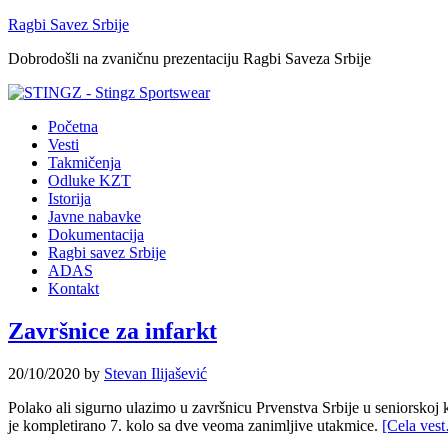
Ragbi Savez Srbije
Dobrodošli na zvaničnu prezentaciju Ragbi Saveza Srbije
Početna
Vesti
Takmičenja
Odluke KZT
Istorija
Javne nabavke
Dokumentacija
Ragbi savez Srbije
ADAS
Kontakt
Završnice za infarkt
20/10/2020
by
Stevan Ilijašević
Polako ali sigurno ulazimo u završnicu Prvenstva Srbije u seniorsko
je kompletirano 7. kolo sa dve veoma zanimljive utakmice.
[Cela ves