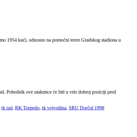
inamo 1954 kući, odnosno na pomoćni teren Gradskog stadiona u
d. Pobednik ove utakmice će biti u vrlo dobroj poziciji pred
,
rk rad
,
RK Torpedo
,
rk vojvodina
,
SRU Dorćol 1998