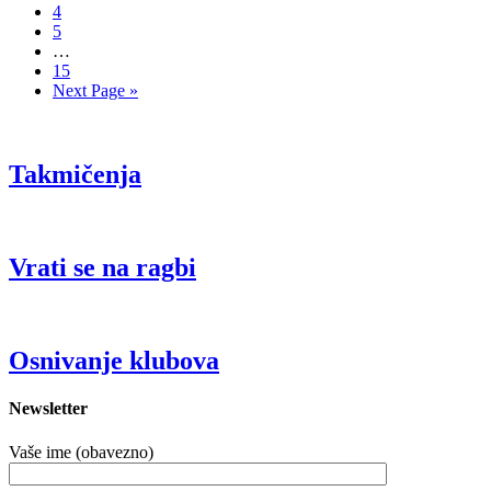
4
5
…
15
Next Page »
Takmičenja
Vrati se na ragbi
Osnivanje klubova
Newsletter
Vaše ime (obavezno)