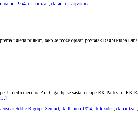
 dinamo 1954
,
rk partizan
,
rk rad
,
rk vojvodina
riprema ugleda priliku“, tako se može opisati povratak Ragbi kluba D
pe. U derbi meču na Adi Ciganliji se sastaju ekipe RK Partizan i RK Ra
st…]
venstvo Srbije B grupa Seniori
,
rk dinamo 1954
,
rk loznica
,
rk partizan