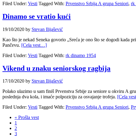
Filed Under:
Vesti
Tagged With:
Prvenstvo Srbija A grupa Seniori
,
rk
Dinamo se vratio kući
19/10/2020
by
Stevan Ilijašević
Kao što je nekad Seneka govorio „Sreća je ono što se dogodi kada p
Pančevu.
[Cela vest…]
Filed Under:
Vesti
Tagged With:
rk dinamo 1954
Vikend u znaku seniorskog ragbija
17/10/2020
by
Stevan Ilijašević
Polako ulazimo u sam finiš Prvenstva Srbije za seniore u okviru A gru
poslednja dva kola, i imaće polpoziciju za osvajanje trofeja.
[Cela ve
Filed Under:
Vesti
Tagged With:
Prvenstvo Srbija A grupa Seniori
,
Pr
« Prošla vest
1
2
3