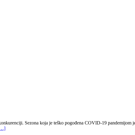
j konkurenciji. Sezona koja je teško pogođena COVID-19 pandemijom je
t…]