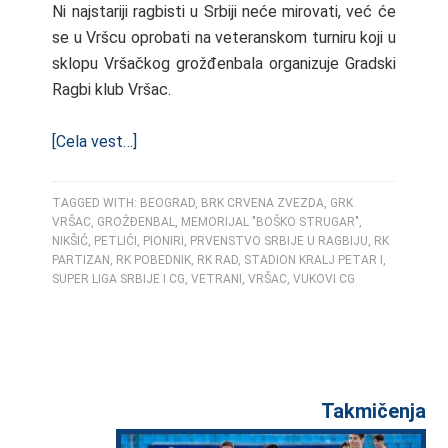
Ni najstariji ragbisti u Srbiji neće mirovati, već će
se u Vršcu oprobati na veteranskom turniru koji u
sklopu Vršačkog grožđenbala organizuje Gradski
Ragbi klub Vršac.
[Cela vest…]
TAGGED WITH:
BEOGRAD
,
BRK CRVENA ZVEZDA
,
GRK
VRŠAC
,
GROŽĐENBAL
,
MEMORIJAL "BOŠKO STRUGAR"
,
NIKŠIĆ
,
PETLIĆI
,
PIONIRI
,
PRVENSTVO SRBIJE U RAGBIJU
,
RK
PARTIZAN
,
RK POBEDNIK
,
RK RAD
,
STADION KRALJ PETAR I
,
SUPER LIGA SRBIJE I CG
,
VETRANI
,
VRŠAC
,
VUKOVI CG
Takmičenja