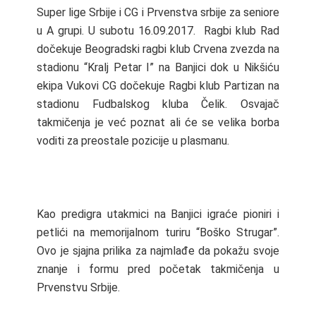
Super lige Srbije i CG i Prvenstva srbije za seniore
u A grupi. U subotu 16.09.2017. Ragbi klub Rad
dočekuje Beogradski ragbi klub Crvena zvezda na
stadionu “Kralj Petar I” na Banjici dok u Nikšiću
ekipa Vukovi CG dočekuje Ragbi klub Partizan na
stadionu Fudbalskog kluba Čelik. Osvajač
takmičenja je već poznat ali će se velika borba
voditi za preostale pozicije u plasmanu.
Kao predigra utakmici na Banjici igraće pioniri i
petlići na memorijalnom turiru “Boško Strugar”.
Ovo je sjajna prilika za najmlađe da pokažu svoje
znanje i formu pred početak takmičenja u
Prvenstvu Srbije.