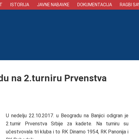
T
ISTORIJA
JAVNE NABAVKE
DOKUMENTACIJA
RAGBI SA
u na 2.turniru Prvenstva
U nedelju 22.10.2017. u Beogradu na Banjici odigran je
2.turnir Prvenstva Srbije za kadete. Na turniru su
učestvovala tri kluba i to RK Dinamo 1954, RK Panonija i