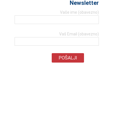
Newsletter
Vaše ime (obavezno)
Vaš Email (obavezno)