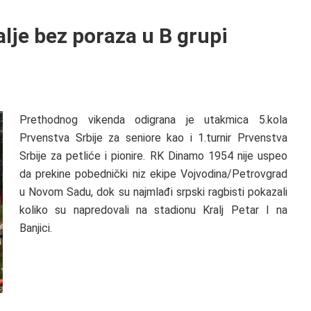
lje bez poraza u B grupi
Prethodnog vikenda odigrana je utakmica 5.kola
Prvenstva Srbije za seniore kao i 1.turnir Prvenstva
Srbije za petliće i pionire. RK Dinamo 1954 nije uspeo
da prekine pobednički niz ekipe Vojvodina/Petrovgrad
u Novom Sadu, dok su najmlađi srpski ragbisti pokazali
koliko su napredovali na stadionu Kralj Petar I na
Banjici.