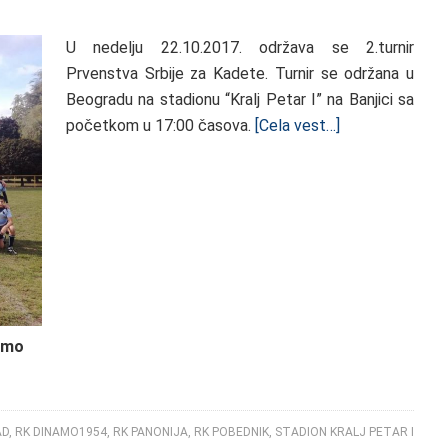
U nedelju 22.10.2017. održava se 2.turnir
Prvenstva Srbije za Kadete. Turnir se održana u
Beogradu na stadionu “Kralj Petar I” na Banjici sa
početkom u 17:00 časova.
[Cela vest…]
namo
AD
,
RK DINAMO1954
,
RK PANONIJA
,
RK POBEDNIK
,
STADION KRALJ PETAR I