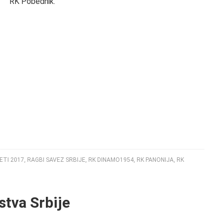
RK Pobednik.
ETI 2017
,
RAGBI SAVEZ SRBIJE
,
RK DINAMO1954
,
RK PANONIJA
,
RK
stva Srbije