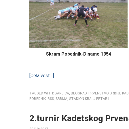
Skram Pobednik-Dinamo 1954
[Cela vest…]
TAGGED WITH:
BANJICA
,
BEOGRAD
,
PRVENSTVO SRBIJE KAD
POBEDNIK
,
RSS
,
SRBIJA
,
STADION KRALJ PETAR I
2.turnir Kadetskog Prven
20/10/2017
BY