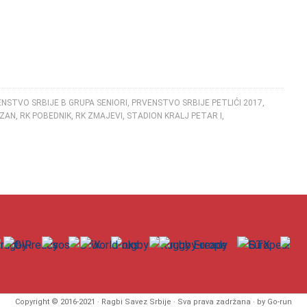
NSTVO SRBIJE B GRUPA SENIORI
,
PRVENSTVO SRBIJE PETLIĆI 2017
,
IZAN
,
RK POBEDNIK
,
RK ZMAJEVI
,
STADION KRALJ PETAR I
,
Copyright © 2016-2021 · Ragbi Savez Srbije · Sva prava zadržana · by Go-run