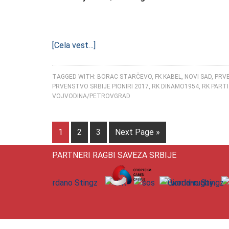
[Cela vest…]
TAGGED WITH:
BORAC STARČEVO
,
FK KABEL
,
NOVI SAD
,
PRVE
PRVENSTVO SRBIJE PIONIRI 2017
,
RK DINAMO1954
,
RK PART
VOJVODINA/PETROVGRAD
1
2
3
Next Page »
PARTNERI RAGBI SAVEZA SRBIJE