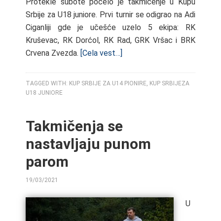
Protekle subote počelo je takmičenje u Kupu
Srbije za U18 juniore. Prvi turnir se odigrao na Adi
Ciganliji gde je učešće uzelo 5 ekipa: RK
Kruševac, RK Dorćol, RK Rad, GRK Vršac i BRK
Crvena Zvezda.
[Cela vest…]
TAGGED WITH:
KUP SRBIJE ZA U14 PIONIRE
,
KUP SRBIJEZA
U18 JUNIORE
Takmičenja se
nastavljaju punom
parom
19/03/2021
BY
U