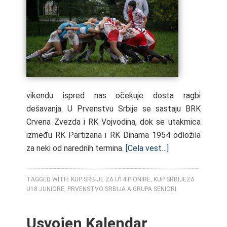
vikendu ispred nas očekuje dosta ragbi
dešavanja. U Prvenstvu Srbije se sastaju BRK
Crvena Zvezda i RK Vojvodina, dok se utakmica
između RK Partizana i RK Dinama 1954 odložila
za neki od narednih termina.
[Cela vest…]
TAGGED WITH:
KUP SRBIJE ZA U14 PIONIRE
,
KUP SRBIJEZA
U18 JUNIORE
,
PRVENSTVO SRBIJA A GRUPA SENIORI
Usvojen Kalendar