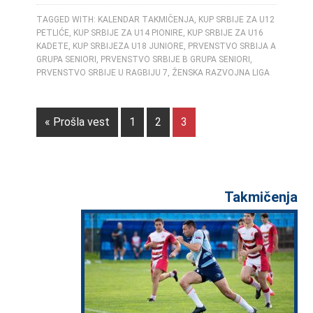
TAGGED WITH:
KALENDAR TAKMIČENJA
,
KUP SRBIJE ZA U12
PETLIĆE
,
KUP SRBIJE ZA U14 PIONIRE
,
KUP SRBIJE ZA U16
KADETE
,
KUP SRBIJEZA U18 JUNIORE
,
PRVENSTVO SRBIJA A
GRUPA SENIORI
,
PRVENSTVO SRBIJE B GRUPA SENIORI
,
PRVENSTVO SRBIJE U RAGBIJU 7
,
ŽENSKA RAZVOJNA LIGA
« Prošla vest
1
2
3
Takmičenja