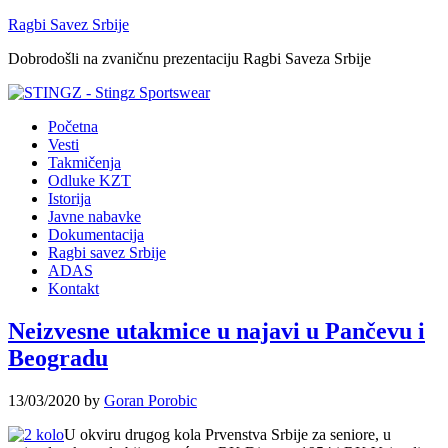
Ragbi Savez Srbije
Dobrodošli na zvaničnu prezentaciju Ragbi Saveza Srbije
Početna
Vesti
Takmičenja
Odluke KZT
Istorija
Javne nabavke
Dokumentacija
Ragbi savez Srbije
ADAS
Kontakt
Neizvesne utakmice u najavi u Pančevu i
Beogradu
13/03/2020
by
Goran Porobic
U okviru drugog kola Prvenstva Srbije za seniore, u