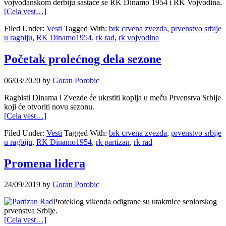
vojvođanskom derbiju sastaće se RK Dinamo 1954 i RK Vojvodina.
[Cela vest…]
Filed Under:
Vesti
Tagged With:
brk crvena zvezda
,
prvenstvo srbije
u ragbiju
,
RK Dinamo1954
,
rk rad
,
rk vojvodina
Početak prolećnog dela sezone
06/03/2020
by
Goran Porobic
Ragbisti Dinama i Zvezde će ukrstiti koplja u meču Prvenstva Srbije
koji će otvoriti novu sezonu.
[Cela vest…]
Filed Under:
Vesti
Tagged With:
brk crvena zvezda
,
prvenstvo srbije
u ragbiju
,
RK Dinamo1954
,
rk partizan
,
rk rad
Promena lidera
24/09/2019
by
Goran Porobic
Proteklog vikenda odigrane su utakmice seniorskog
prvenstva Srbije.
[Cela vest…]