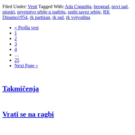
Filed Under:
Vesti
Tagged With:
Ada Ciganlija
,
beograd
,
novi sad
,
pioniri
,
prvenstvo srbije u ragbiju
,
ragbi savez srbije
,
RK
Dinamo1954
,
rk partizan
,
rk rad
,
rk vojvodina
« Prošla vest
1
2
3
4
…
25
Next Page »
Takmičenja
Vrati se na ragbi