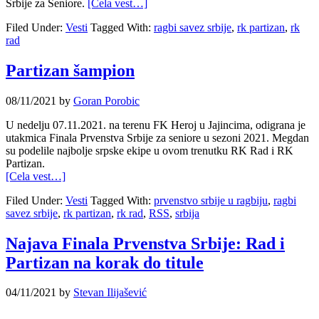
Srbije za Seniore.
[Cela vest…]
Filed Under:
Vesti
Tagged With:
ragbi savez srbije
,
rk partizan
,
rk
rad
Partizan šampion
08/11/2021
by
Goran Porobic
U nedelju 07.11.2021. na terenu FK Heroj u Jajincima, odigrana je
utakmica Finala Prvenstva Srbije za seniore u sezoni 2021. Megdan
su podelile najbolje srpske ekipe u ovom trenutku RK Rad i RK
Partizan.
[Cela vest…]
Filed Under:
Vesti
Tagged With:
prvenstvo srbije u ragbiju
,
ragbi
savez srbije
,
rk partizan
,
rk rad
,
RSS
,
srbija
Najava Finala Prvenstva Srbije: Rad i
Partizan na korak do titule
04/11/2021
by
Stevan Ilijašević