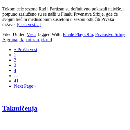
Tokom cele sezone Rad i Partizan su definitivno pokazali najviše, i
potpuno zasluženo su se našli u Finalu Prvenstva Srbije, gde će
svojim trećim međusobnim susretom u sezoni odlučiti Prvaka
države.
[Cela vest…]
Filed Under:
Vesti
Tagged With:
Finale Play Offa
,
Prvenstvo Srbije
A grupa
,
rk partizan
,
rk rad
« Prošla vest
1
2
3
4
…
41
Next Page »
Takmičenja