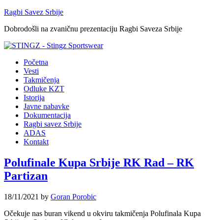
Ragbi Savez Srbije
Dobrodošli na zvaničnu prezentaciju Ragbi Saveza Srbije
Početna
Vesti
Takmičenja
Odluke KZT
Istorija
Javne nabavke
Dokumentacija
Ragbi savez Srbije
ADAS
Kontakt
Polufinale Kupa Srbije RK Rad – RK
Partizan
18/11/2021
by
Goran Porobic
Očekuje nas buran vikend u okviru takmičenja Polufinala Kupa